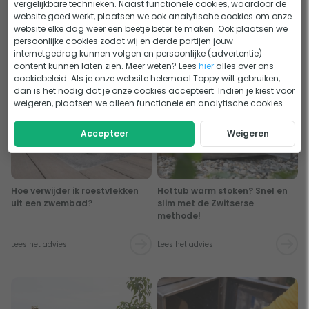
vergelijkbare technieken. Naast functionele cookies, waardoor de
zwembadwater
zoutwatersysteem
website goed werkt, plaatsen we ook analytische cookies om onze
website elke dag weer een beetje beter te maken. Ook plaatsen we
Lees het advies
Lees het advies
persoonlijke cookies zodat wij en derde partijen jouw
internetgedrag kunnen volgen en persoonlijke (advertentie)
content kunnen laten zien. Meer weten? Lees
hier
alles over ons
cookiebeleid. Als je onze website helemaal Toppy wilt gebruiken,
dan is het nodig dat je onze cookies accepteert. Indien je kiest voor
weigeren, plaatsen we alleen functionele en analytische cookies.
Accepteer
Weigeren
Hoe verwijder ik roestvlekken
Hottub warm stoken? Snel en
uit een zwembad?
slim met de Zwitserse
methode!
Lees het advies
Lees het advies