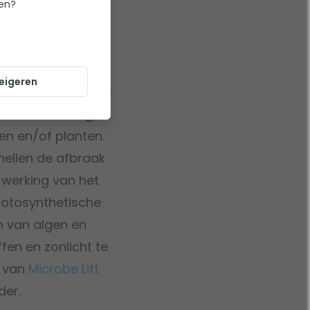
ten?
Clear
eigeren
aalformule voor het
r bacteriën zorgen
en en/of planten.
snellen de afbraak
 werking van het
 fotosynthetische
n van algen en
en en zonlicht te
n van
Microbe Lift
der.