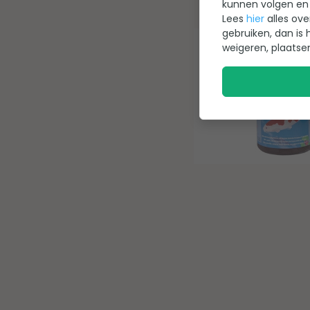
kunnen volgen en 
Lees
hier
alles ove
gebruiken, dan is 
weigeren, plaatse