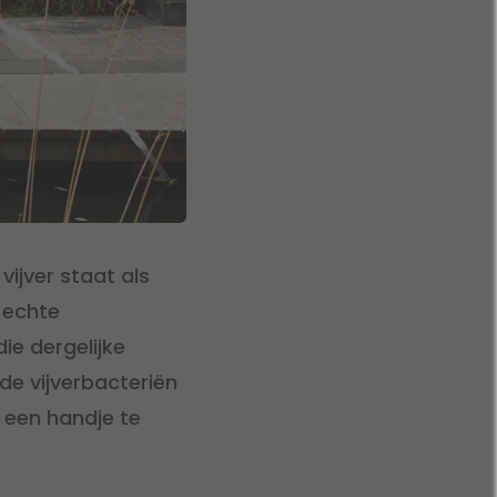
ijver staat als
 echte
ie dergelijke
de vijverbacteriën
r een handje te