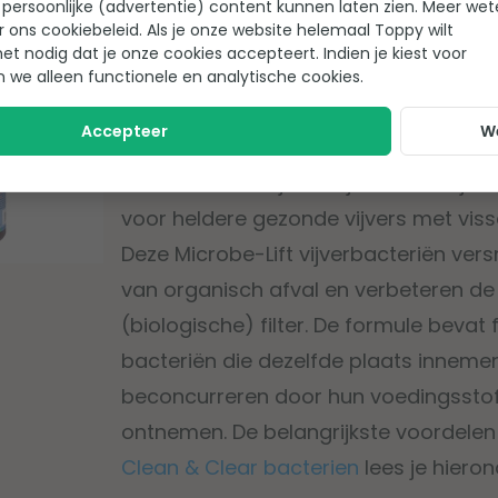
persoonlijke (advertentie) content kunnen laten zien. Meer we
r ons cookiebeleid. Als je onze website helemaal Toppy wilt
het nodig dat je onze cookies accepteert. Indien je kiest voor
Nummer 1: Microbe-Lift Clean & 
n we alleen functionele en analytische cookies.
vijverbacteriën
Accepteer
W
Microbe-Lift Clean & Clear is een tot
onderhoud van jouw vijver. Deze vijve
voor heldere gezonde vijvers met viss
Deze Microbe-Lift vijverbacteriën ver
van organisch afval en verbeteren de
(biologische) filter. De formule bevat
bacteriën die dezelfde plaats inneme
beconcurreren door hun voedingsstoff
ontnemen. De belangrijkste voordele
Clean & Clear bacterien
lees je hieron