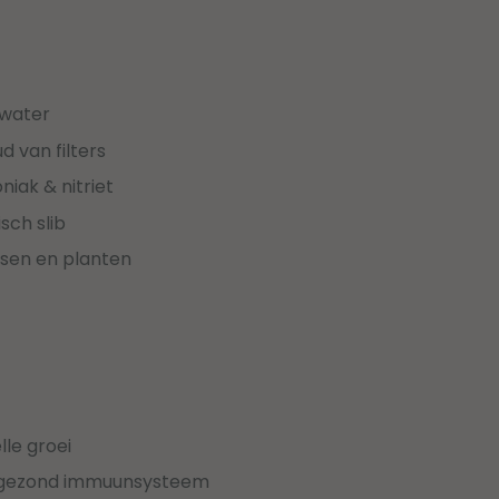
 water
 van filters
iak & nitriet
sch slib
issen en planten
le groei
 gezond immuunsysteem