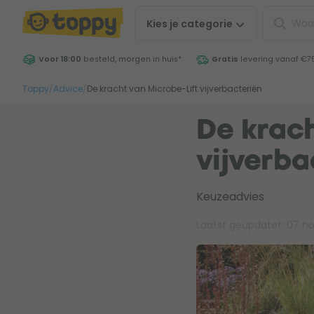
Kies je
categorie
Voor 18:00
besteld, morgen in huis
*
Gratis
levering vanaf €7
Toppy
/
Advice
/
De kracht van Microbe-Lift vijverbacteriën
De krach
vijverba
Keuzeadvies
Laatst geüpdatet:
07 n