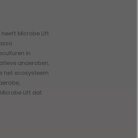
heeft Microbe Lift
massa
culturen in
atieve anaeroben.
eze het ecosysteem
naerobe,
icrobe Lift dat