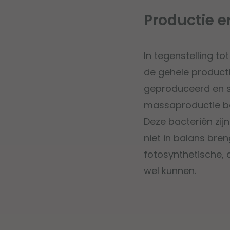
Productie e
In tegenstelling t
de gehele producti
geproduceerd en sp
massaproductie be
Deze bacteriën zij
niet in balans bre
fotosynthetische,
wel kunnen.