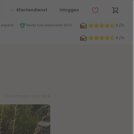
Klantendienst
Inloggen
9 /10
 experts
Beste tuin webwinkel 2023
9 /10
Geschreven door Rick