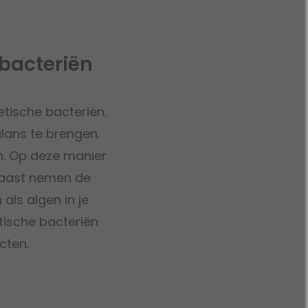
rbacteriën
tische bacteriën.
alans te brengen.
on. Op deze manier
rnaast nemen de
als algen in je
tische bacteriën
cten.