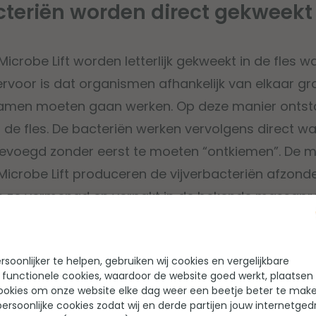
cteriën worden direct gekweekt 
icrobe Lift worden letterlijk gekweekt in de fles w
ervoor is dat organismen afhankelijk van elkaar gr
 samen moeten gaan werken. Op deze manier ontsta
de fles. De bacteriën werken vervolgens direct w
gevoegd zonder eerst te moeten “ontkiemen”. De 
icrobe Lift produceren de vijverbacteriën afzonderl
 ze vermengd en verpakt in de bekende massapro
soonlijker te helpen, gebruiken wij cookies en vergelijkbare
 functionele cookies, waardoor de website goed werkt, plaatsen
verkochte Microbe-Lift bacterie
ookies om onze website elke dag weer een beetje beter te make
ersoonlijke cookies zodat wij en derde partijen jouw internetged