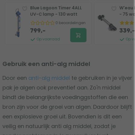
Blue Lagoon Timer 4ALL
W'eau 
UV-C lamp - 130 watt
- 75 w
0 beoordelingen
799,-
339,-
Op voorraad
Op v
Gebruik een anti-alg middel
Door een
anti-alg middel
te gebruiken in je vijver
pak je algen ook preventief aan. Zo'n middel
bindt de belangrijkste voedinggstoffen die een
bron zijn voor de groei van algen. Daardoor blijft
een explosieve groei uit. Bovendien is dit een
veilig en natuurlijk anti alg middel, zodat je