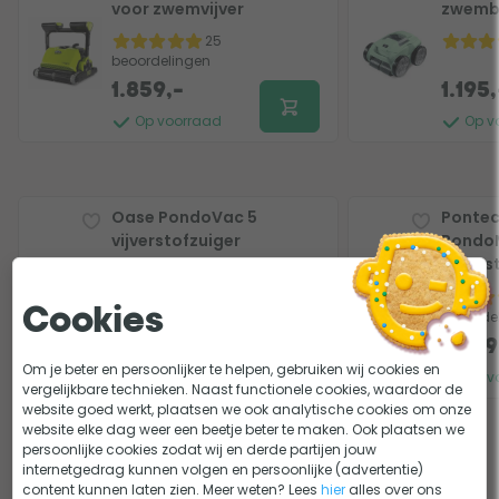
voor zwemvijver
zwemb
25
beoordelingen
1.859,-
1.195,
Op voorraad
Op v
Oase PondoVac 5
Pontec
vijverstofzuiger
Pondo
vijvers
16
beoordelingen
Cookies
beoorde
929,95
749,-
104,
Om je beter en persoonlijker te helpen, gebruiken wij cookies en
Op voorraad
Op v
vergelijkbare technieken. Naast functionele cookies, waardoor de
website goed werkt, plaatsen we ook analytische cookies om onze
website elke dag weer een beetje beter te maken. Ook plaatsen we
persoonlijke cookies zodat wij en derde partijen jouw
internetgedrag kunnen volgen en persoonlijke (advertentie)
content kunnen laten zien. Meer weten? Lees
hier
alles over ons