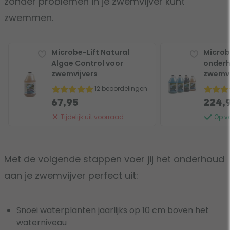
zonder problemen in je zwemvijver kunt
zwemmen.
Microbe-Lift Natural
Microb
Algae Control voor
onderh
zwemvijvers
zwemvi
12 beoordelingen
67,95
224,
Tijdelijk uit voorraad
Op v
Met de volgende stappen voer jij het onderhoud
aan je zwemvijver perfect uit:
Snoei waterplanten jaarlijks op 10 cm boven het
waterniveau