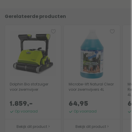
Gerelateerde producten
Dolphin Bio stofzuiger
Microbe-lift Natural Clear
Mi
voor zwemvijver
voor zwemvijvers 4L
Re
4L
1.859,-
64,95
6
Op voorraad
Op voorraad
Bekijk dit product >
Bekijk dit product >