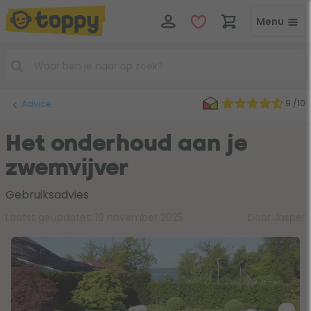
Menu
9 /10
Advice
Het onderhoud aan je
zwemvijver
Gebruiksadvies
Laatst geüpdatet:
19 november 2025
Door Jasper