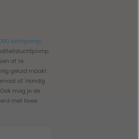
000 luchtpomp
.
waliteitsluchtpomp
sen af te
inig geluid maakt
lemaal af. Handig
. Ook mag je de
verd met twee