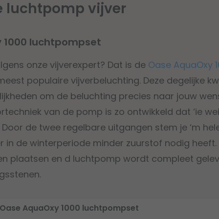
e luchtpomp vijver
y 1000 luchtpompset
gens onze vijverexpert? Dat is de
Oase AquaOxy 1
 meest populaire vijverbeluchting. Deze degelijke k
lijkheden om de beluchting precies naar jouw wen
techniek van de pomp is zo ontwikkeld dat ‘ie we
s. Door de twee regelbare uitgangen stem je ‘m he
r in de winterperiode minder zuurstof nodig heeft
en plaatsen en d luchtpomp wordt compleet gele
ngsstenen.
Oase AquaOxy 1000 luchtpompset