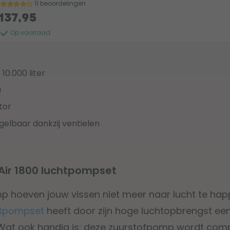
11 beoordelingen
137,95
Op voorraad
 10.000 liter
u
tor
gelbaar dankzij ventielen
Air 1800 luchtpompset
p hoeven jouw vissen niet meer naar lucht te hap
htpompset
heeft door zijn hoge luchtopbrengst een 
. Wat ook handig is: deze zuurstofpomp wordt com