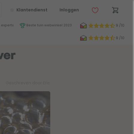
Klantendienst
Inloggen
9 /10
 experts
Beste tuin webwinkel 2023
9 /10
ver
Geschreven door Eric