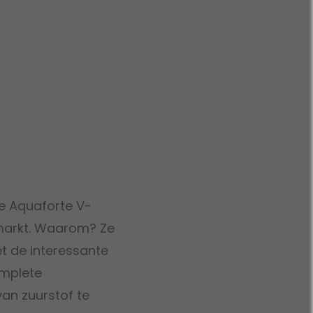
De Aquaforte V-
markt. Waarom? Ze
t de interessante
complete
van zuurstof te