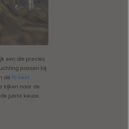
lijk een die precies
uchting passen bij
an de
10 best
 kijken naar de
e juiste keuze.