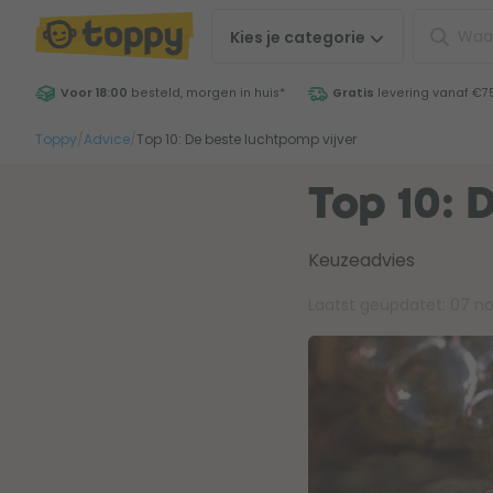
Kies je
categorie
Voor 18:00
besteld, morgen in huis
*
Gratis
levering vanaf €7
Toppy
/
Advice
/
Top 10: De beste luchtpomp vijver
Top 10: 
Keuzeadvies
Laatst geüpdatet:
07 n