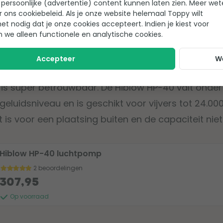
persoonlijke (advertentie) content kunnen laten zien. Meer we
r ons cookiebeleid. Als je onze website helemaal Toppy wilt
het nodig dat je onze cookies accepteert. Indien je kiest voor
 luchtpomp
n we alleen functionele en analytische cookies.
r in de top 3 staat? De
Hiblow HP-40 luchtpomp
Accepteer
W
 komt met de allerbeste kwaliteit. Deze luchtpomp
 is super betrouwbaar. De Hiblow HP-40 valt onde
eluidsniveau en is geschikt voor vijvers tot 24.000 l
kt is voor een plaatsing buiten en de capaciteit niet
Hiblow HP-40 luchtpomp
2 beoordelingen
307,95
Op voorraad