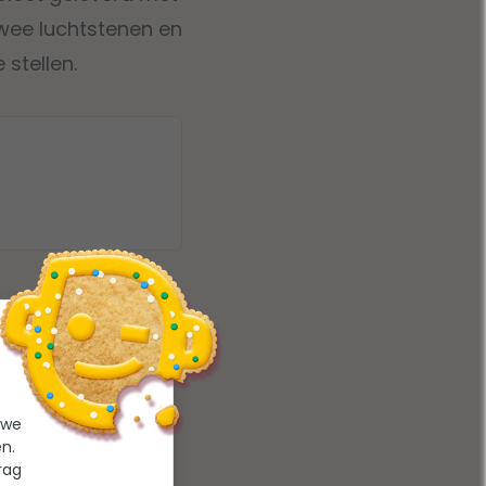
twee luchtstenen en
stellen.
 we
n.
rag