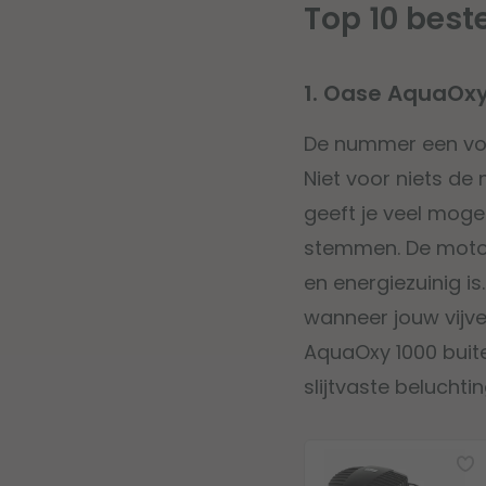
Top 10 best
1. Oase AquaOx
De nummer een vol
Niet voor niets de
geeft je veel moge
stemmen. De motor
en energiezuinig i
wanneer jouw vijve
AquaOxy 1000 buit
slijtvaste beluchti