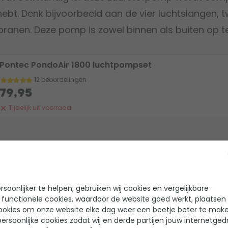
 hebt. Denk bijvoorbeeld aan de vier luchtslangen, 
nen. Deze pomp is zowel binnen als buiten op te 
Pontec PondoAir 1800 luchtpompset
12 beoordelingen
79,95
Tijdelijk uit voorraad
 16.000 liter
uchtpomp
n te plaatsen
soonlijker te helpen, gebruiken wij cookies en vergelijkbare
htverdeler
 functionele cookies, waardoor de website goed werkt, plaatsen
ookies om onze website elke dag weer een beetje beter te make
chtpomp
ersoonlijke cookies zodat wij en derde partijen jouw internetged