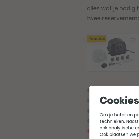
alles wat je nodig
twee reservemembra
Populair
Voor een vijver tot
Energiezuinige l
Cookies
Geschikt om buite
Om je beter en per
Met regelbare luc
technieken. Naast
ook analytische c
Niet de stilste lu
Ook plaatsen we p