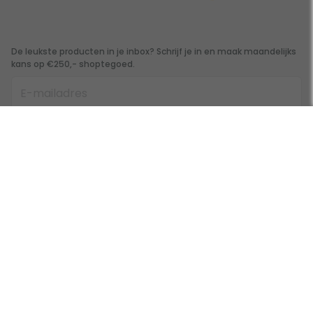
De leukste producten in je inbox? Schrijf je in en maak maandelijks
kans op €250,- shoptegoed.
Inschrijven
Klantenservice
Zo Geregeld
Over Toppy