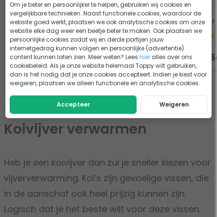
Om je beter en persoonlijker te helpen, gebruiken wij cookies en
vergelijkbare technieken. Naast functionele cookies, waardoor de
Oase IceFree Thermo
- 20%
Xclear 
website goed werkt, plaatsen we ook analytische cookies om onze
200 vijververwarmer
website elke dag weer een beetje beter te maken. Ook plaatsen we
persoonlijke cookies zodat wij en derde partijen jouw
0 beoordelingen
internetgedrag kunnen volgen en persoonlijke (advertentie)
211,95
content kunnen laten zien. Meer weten? Lees
hier
alles over ons
72,95
169,5
cookiebeleid. Als je onze website helemaal Toppy wilt gebruiken,
Tijdelijk uit voorraad
Niet 
dan is het nodig dat je onze cookies accepteert. Indien je kiest voor
weigeren, plaatsen we alleen functionele en analytische cookies.
Accepteer
Weigeren
Koivijver verwarmen
Heb je een koivijver dan zul je sneller kiezen voor
vijververwarming. Koi’s zijn gevoelige vissen, die
in de aanschaf ook heel prijzig kunnen zijn.
Logisch dat je het beste wilt voor deze vissen.