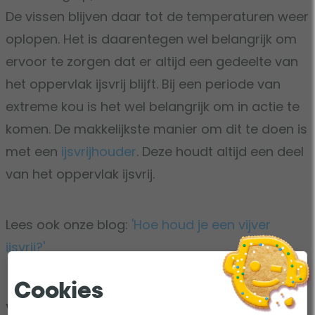
De vissen blijven daar tot de temperaturen weer
oplopen. Het is daarentegen wel belangrijk om
ervoor te zorgen dat er altijd een gedeelte van
het oppervlak ijsvrij blijft. Bij een periode van
extreme kou is het wel belangrijk om in actie te
komen. De makkelijkste manier om dit te doen is
met een
ijsvrijhouder
. Deze houdt altijd een deel
van het oppervlak ijsvrij.
Lees ook onze blog:
'Hoe houd je een vijver
ijsvrij?'
Cookies
Verwarming voor de vijver