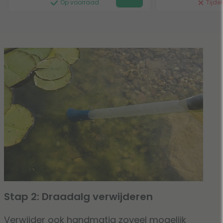
Op voorraad
Tijdel
Stap 2: Draadalg verwijderen
Verwijder ook handmatig zoveel mogelijk