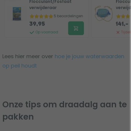
Flocculant/Fosfaat
Floccu
verwijderaar
verwij
5 beoordelingen
39,95
141,-
Op voorraad
Tijdel
Lees hier meer over
hoe je jouw waterwaarden
op peil houdt
Onze tips om draadalg aan te
pakken