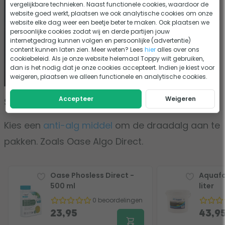
vergelijkbare technieken. Naast functionele cookies, waardoor de
website goed werkt, plaatsen we ook analytische cookies om onze
website elke dag weer een beetje beter te maken. Ook plaatsen we
persoonlijke cookies zodat wij en derde partijen jouw
internetgedrag kunnen volgen en persoonlijke (advertentie)
content kunnen laten zien. Meer weten? Lees
hier
alles over ons
cookiebeleid. Als je onze website helemaal Toppy wilt gebruiken,
dan is het nodig dat je onze cookies accepteert. Indien je kiest voor
weigeren, plaatsen we alleen functionele en analytische cookies.
Accepteer
Weigeren
Stap 1: Algen bestrijden
Kies een
anti-alg middel
om de draadalg aan te
pakken. Zoals Oase Algo Direct.
Oase Phosless Direct -
Aquafo
500 ml
liter
0 beoordelingen
23,95
43,9