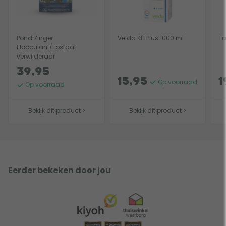
Pond Zinger
Velda KH Plus 1000 ml
Ta
Flocculant/Fosfaat
verwijderaar
39,95
15,95
1
Op voorraad
Op voorraad
Bekijk dit product >
Bekijk dit product >
Eerder bekeken door jou