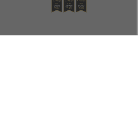
De leukste producten in je inbox? Schrijf je in en maak maandelijks
kans op €250,- shoptegoed.
Inschrijven