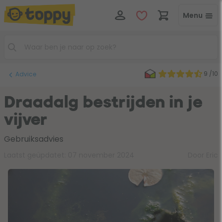
Menu
9 /10
Advice
Draadalg bestrijden in je
vijver
Gebruiksadvies
Laatst geüpdatet:
07 november 2024
Door Eric