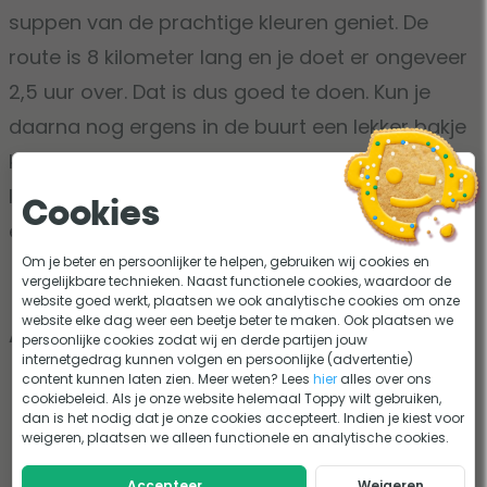
suppen van de prachtige kleuren geniet. De
route is 8 kilometer lang en je doet er ongeveer
2,5 uur over. Dat is dus goed te doen. Kun je
daarna nog ergens in de buurt een lekker bakje
koffie drinken! Tip van Toppy: de route gaat
langs het Keukenhof. Combineer deze route met
Cookies
een bezoek hieraan.
Om je beter en persoonlijker te helpen, gebruiken wij cookies en
vergelijkbare technieken. Naast functionele cookies, waardoor de
website goed werkt, plaatsen we ook analytische cookies om onze
website elke dag weer een beetje beter te maken. Ook plaatsen we
Aantal km:
8 km
persoonlijke cookies zodat wij en derde partijen jouw
internetgedrag kunnen volgen en persoonlijke (advertentie)
content kunnen laten zien. Meer weten? Lees
hier
alles over ons
cookiebeleid. Als je onze website helemaal Toppy wilt gebruiken,
dan is het nodig dat je onze cookies accepteert. Indien je kiest voor
weigeren, plaatsen we alleen functionele en analytische cookies.
Accepteer
Weigeren