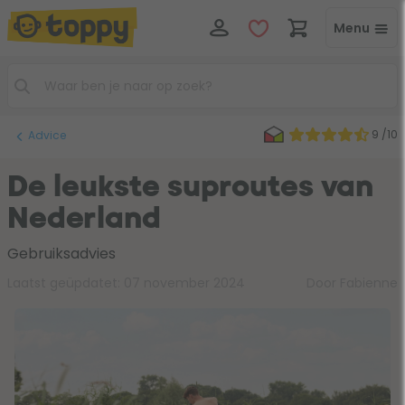
Menu
9 /10
Advice
De leukste suproutes van
Nederland
Gebruiksadvies
Laatst geüpdatet:
07 november 2024
Door Fabienne