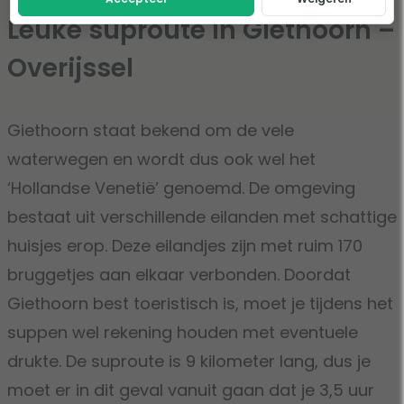
Leuke suproute in Giethoorn –
Overijssel
Giethoorn staat bekend om de vele
waterwegen en wordt dus ook wel het
‘Hollandse Venetië’ genoemd. De omgeving
bestaat uit verschillende eilanden met schattige
huisjes erop. Deze eilandjes zijn met ruim 170
bruggetjes aan elkaar verbonden. Doordat
Giethoorn best toeristisch is, moet je tijdens het
suppen wel rekening houden met eventuele
drukte. De suproute is 9 kilometer lang, dus je
moet er in dit geval vanuit gaan dat je 3,5 uur