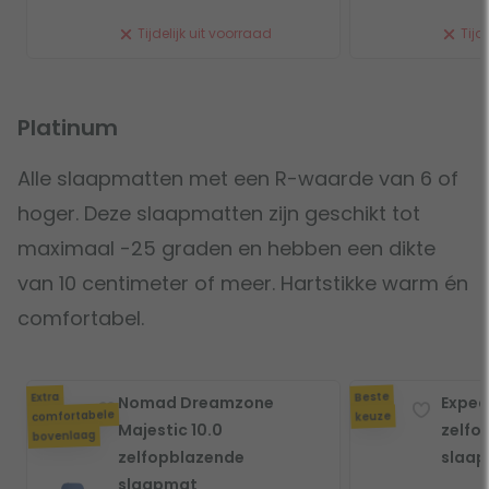
Tijdelijk uit voorraad
Tijde
Platinum
Alle slaapmatten met een R-waarde van 6 of
hoger. Deze slaapmatten zijn geschikt tot
maximaal -25 graden en hebben een dikte
van 10 centimeter of meer. Hartstikke warm én
comfortabel.
Beste
Extra
Nomad Dreamzone
Exped
comfortabele
keuze
Majestic 10.0
zelfo
bovenlaag
zelfopblazende
slaa
slaapmat