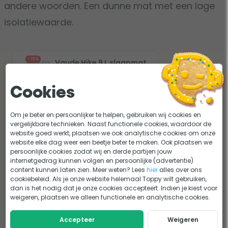
andere woorden. Een dunne mat met een lage
isolatiewaarde.
- 15%
Vaude Hike 9 L slaapmat
0 beoordelingen
Cookies
84,95
72,21
Om je beter en persoonlijker te helpen, gebruiken wij cookies en
vergelijkbare technieken. Naast functionele cookies, waardoor de
website goed werkt, plaatsen we ook analytische cookies om onze
website elke dag weer een beetje beter te maken. Ook plaatsen we
Uitverkocht
persoonlijke cookies zodat wij en derde partijen jouw
internetgedrag kunnen volgen en persoonlijke (advertentie)
content kunnen laten zien. Meer weten? Lees
hier
alles over ons
cookiebeleid. Als je onze website helemaal Toppy wilt gebruiken,
Zilver
dan is het nodig dat je onze cookies accepteert. Indien je kiest voor
weigeren, plaatsen we alleen functionele en analytische cookies.
Alle slaapmatten met een R-waarde tussen
Accepteer
Weigeren