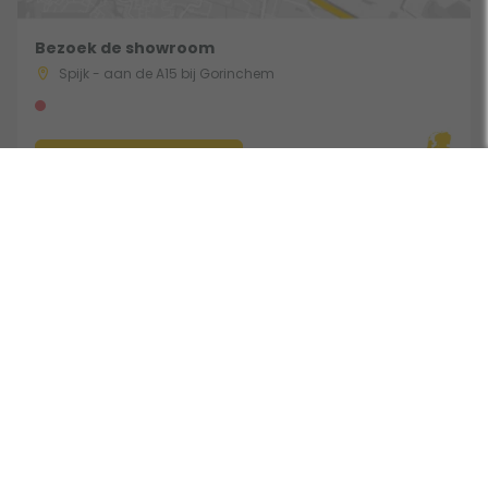
Bezoek de showroom
Spijk - aan de A15 bij Gorinchem
Route & Openingstijden
Volg ons:
Beoordeeld door klanten met een 9,0 uit 30771 beoordelingen •
Onderdeel van Toppy B.V. • Alle prijzen zijn inclusief BTW •
Copyright 2006 - 2026
Cookies
•
Algemene voorwaarden
•
Privacy