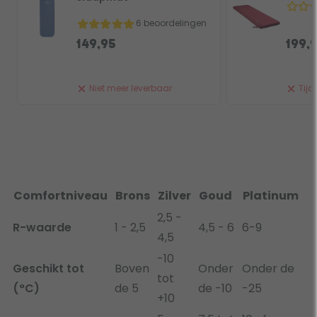
6 beoordelingen
149,95
199,
Niet meer leverbaar
Tijde
Comfortniveau
Brons
Zilver
Goud
Platinum
2,5 -
R-waarde
1 - 2,5
4,5 - 6
6-9
4,5
-10
Geschikt tot
Boven
Onder
Onder de
tot
(°C)
de 5
de -10
-25
+10