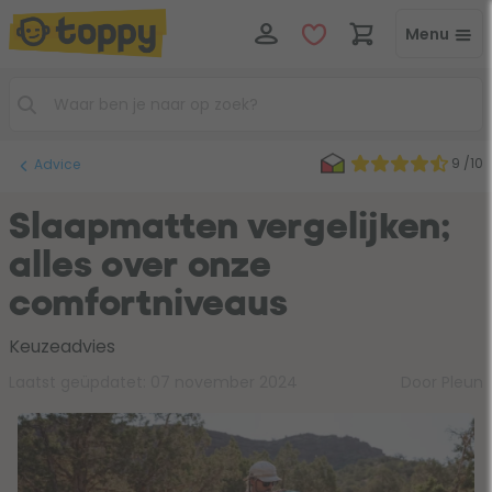
Menu
9 /10
Advice
Slaapmatten vergelijken;
alles over onze
comfortniveaus
Keuzeadvies
Laatst geüpdatet:
07 november 2024
Door Pleun