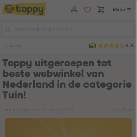
Menu
9 /10
Advice
Toppy uitgeroepen tot
beste webwinkel van
Nederland in de categorie
Tuin!
Laatst geüpdatet:
27 maart 2023
Door Pleun