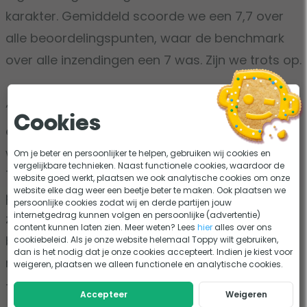
karakter. Gemiddeld scoorde we een 7,7 over
alle beoordelingspunten, waar de benchmark
over alle inzendingen een 7 was. Zijn we trots op.
“Goed assortiment, goede productinformatie
Cookies
en snelle leveringen, tot zover een goede online
webwinkel, maar daarbovenop presenteert
Om je beter en persoonlijker te helpen, gebruiken wij cookies en
vergelijkbare technieken. Naast functionele cookies, waardoor de
Toppy zich met humor: in het aanbieden van de
website goed werkt, plaatsen we ook analytische cookies om onze
website elke dag weer een beetje beter te maken. Ook plaatsen we
producten, de afhandeling van bestellingen, ja
persoonlijke cookies zodat wij en derde partijen jouw
internetgedrag kunnen volgen en persoonlijke (advertentie)
zelfs tot en met de verpakking waarin het
content kunnen laten zien. Meer weten? Lees
hier
alles over ons
bestelde bij je thuis wordt gebracht. Daarom
cookiebeleid. Als je onze website helemaal Toppy wilt gebruiken,
dan is het nodig dat je onze cookies accepteert. Indien je kiest voor
met recht een winnaar onder de webwinkels…”
weigeren, plaatsen we alleen functionele en analytische cookies.
- Jury Shopping Awards
Accepteer
Weigeren