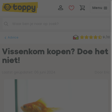
Menu
9 /10
Advice
Vissenkom kopen? Doe het
niet!
Laatst geüpdatet:
06 juni 2024
Door Eric