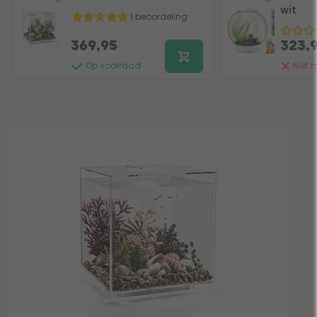
wit
1 beoordeling
369,95
323,
Op voorraad
Niet 