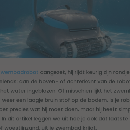
zwembadrobot
aangezet, hij rijdt keurig zijn rondj
ervelends: aan de boven- of achterkant van de robo
g het water ingeblazen. Of misschien lijkt het zw
er weer een laagje bruin stof op de bodem. Is je ro
 doet precies wat hij moet doen, maar hij heeft si
 In dit artikel leggen we uit hoe je ook dat laatste r
f woestijnzand, uit je zwembad krijgt.