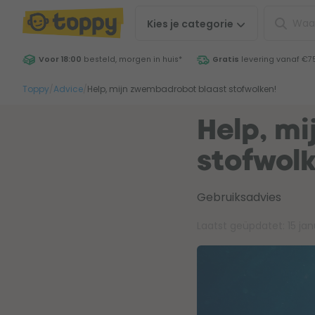
Kies je
categorie
Voor 18:00
besteld, morgen in huis
*
Gratis
levering vanaf €7
Toppy
/
Advice
/
Help, mijn zwembadrobot blaast stofwolken!
Help, m
stofwolk
Gebruiksadvies
Laatst geüpdatet:
15 ja