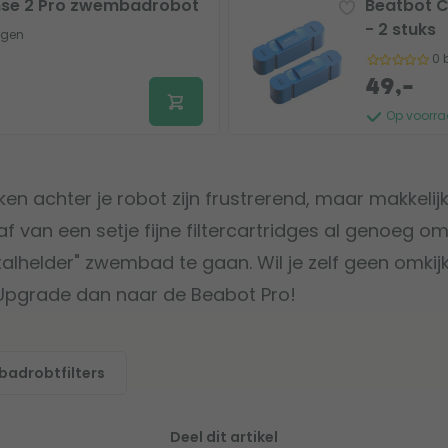
se 2 Pro zwembadrobot
Beatbot C
- 2 stuks
ngen
0 
49,-
Op voorr
en achter je robot zijn frustrerend, maar makkelijk
f van een setje fijne filtercartridges al genoeg 
talhelder" zwembad te gaan. Wil je zelf geen omk
l? Upgrade dan naar de Beabot Pro!
badrobtfilters
Deel dit artikel