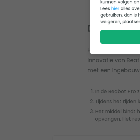
kunnen volgen en 
Lees
hier
alles ove
gebruiken, dan is 
weigeren, plaatse
De Beatbot
Heb je geen zin om
innovatie van Beat
met een ingebouw
In de Beabot Pro zi
Tijdens het rijden l
Het middel bindt h
opvangen. Het res