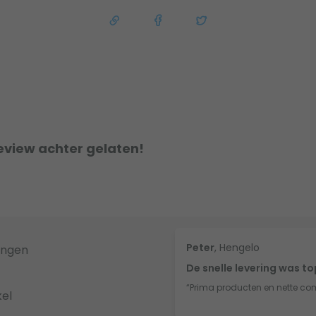
eview achter gelaten!
Peter
, Hengelo
ingen
De snelle levering was t
“Prima producten en nette co
el