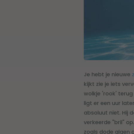
Je hebt je nieuwe
kijkt zie je iets v
wolkje 'rook' teru
ligt er een uur lat
absoluut niet. Hij
verkeerde "bril" op.
zoals dode algen o