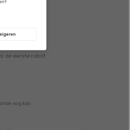
ten?
veren
eigeren
an komt hier de
is de eerste robot
 ronde nog kan