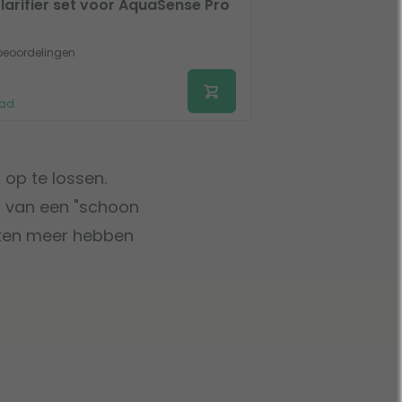
larifier set voor AquaSense Pro
beoordelingen
aad
 op te lossen.
om van een "schoon
ijken meer hebben