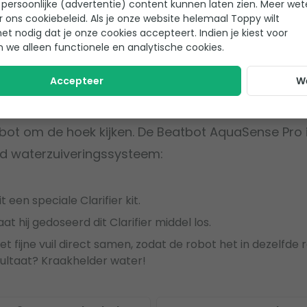
persoonlijke (advertentie) content kunnen laten zien. Meer we
r ons cookiebeleid. Als je onze website helemaal Toppy wilt
het nodig dat je onze cookies accepteert. Indien je kiest voor
n we alleen functionele en analytische cookies.
 Pro: schoonmaken én water zui
Accepteer
W
 te goochelen met losse filters of chemicaliën? D
bot om de hoek kijken. De Beatbot AquaSense Pro 
d waterzuiveringssysteem:
t een speciale Clarifier kit.
aat hij gedoseerd dit Clarifier middel los.
et fijne vuil direct samen, zodat de robot het in dezelfde
ultaat? Kraakhelder water!