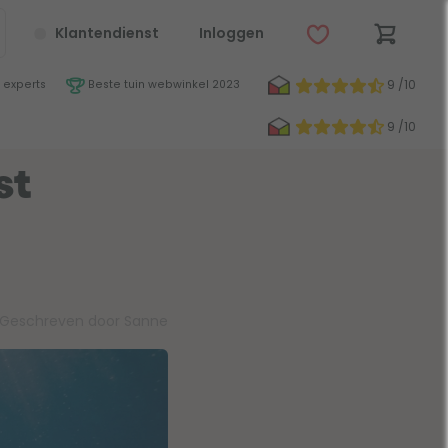
Klantendienst
Inloggen
9 /10
 experts
Beste tuin webwinkel 2023
9 /10
st
Geschreven door Sanne