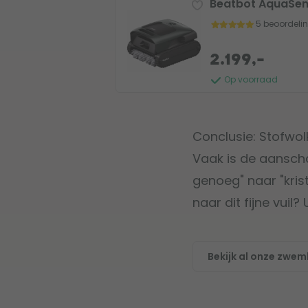
Beatbot AquaSen
5 beoordeli
2.199,-
Op voorraad
Conclusie: Stofwolk
Vaak is de aanscha
genoeg" naar "kris
naar dit fijne vui
Bekijk al onze zwem