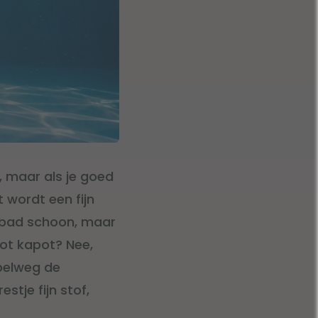
e, maar als je goed
t wordt een fijn
embad schoon, maar
bot kapot? Nee,
mpelweg de
estje fijn stof,