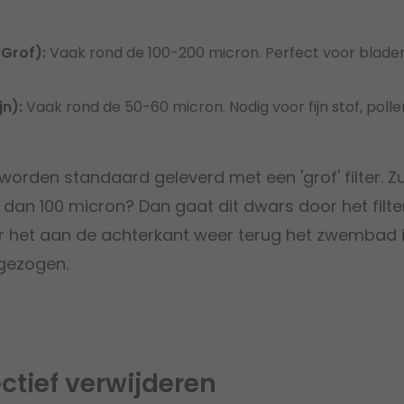
(Grof):
Vaak rond de 100-200 micron. Perfect voor blader
ijn):
Vaak rond de 50-60 micron. Nodig voor fijn stof, poll
orden standaard geleverd met een 'grof' filter. Zu
ner dan 100 micron? Dan gaat dit dwars door het filt
r het aan de achterkant weer terug het zwembad i
pgezogen.
fectief verwijderen