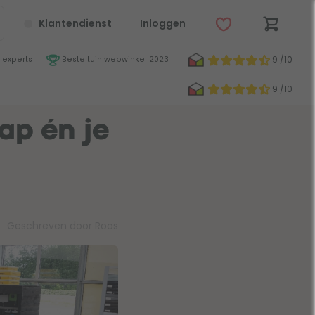
Klantendienst
Inloggen
9 /10
 experts
Beste tuin webwinkel 2023
9 /10
ap én je
Geschreven door Roos