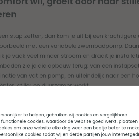
fort wil, groeit door naar still
teren
een stap zetten, dan kom je uit bij een krachtigere
ijvoorbeeld met een variabele zwembadpomp. Daarm
k je vaak veel minder stroom en draait je installatie 
aden zie je die opbouw terug: van een instapset
atie van vat en pomp, en uiteindelijk naar een 
ciënter, stiller en duurzamer werkt.
ele
W'eau Vari-Flo 100
- €
variabele zwembadpomp
soonlijker te helpen, gebruiken wij cookies en vergelijkbare
 functionele cookies, waardoor de website goed werkt, plaatsen
4 beoordelingen
ookies om onze website elke dag weer een beetje beter te make
ersoonlijke cookies zodat wij en derde partijen jouw internetged