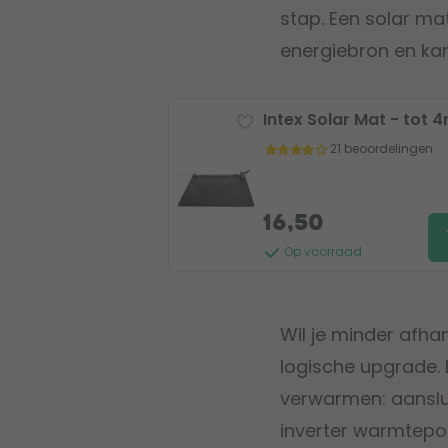
stap. Een solar ma
energiebron en ka
Intex Solar Mat - tot 
21 beoordelingen
16,50
Op voorraad
Wil je minder afha
logische upgrade. E
verwarmen: aanslu
inverter warmtepom