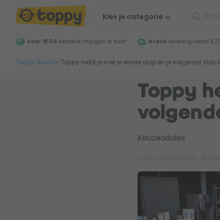
Kies je
categorie
Voor 18:00
besteld, morgen in huis
*
Gratis
levering vanaf €7
Toppy
/
Advice
/
Toppy helpt je met je eerste stap én je volgende stap
Toppy he
volgend
Keuzeadvies
Laatst geüpdatet:
30 ap