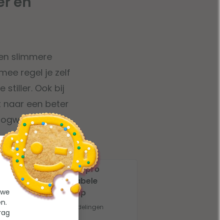
er en
 en slimmere
ee regel je zelf
stiller. Ook bij
 naar een beter
hoogwaardige
Aquaforte Inverpro
75
Premium variabele
 we
zwembadpomp
n.
3 beoordelingen
rag