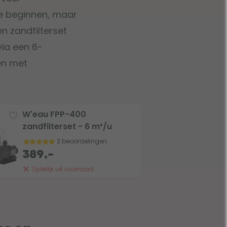
e beginnen, maar
n zandfilterset
via een 6-
den met
W'eau FPP-400
zandfilterset - 6 m³/u
2 beoordelingen
389,-
Tijdelijk uit voorraad