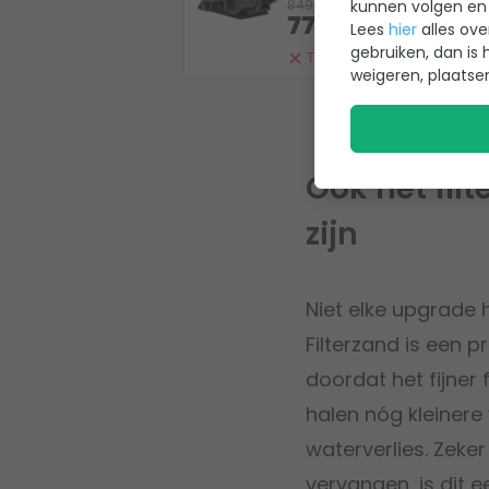
kunnen volgen en 
849,-
774,-
Lees
hier
alles ove
gebruiken, dan is 
Tijdelijk uit voorraad
weigeren, plaatse
Ook het fi
zijn
Niet elke upgrade h
Filterzand is een p
doordat het fijner
halen nóg kleinere
waterverlies. Zeker
vervangen, is dit 