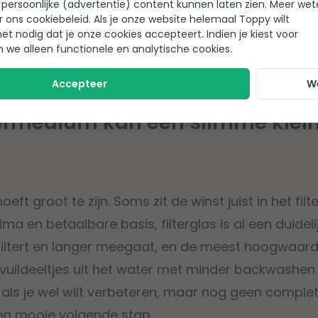
persoonlijke (advertentie) content kunnen laten zien. Meer we
649,-
r ons cookiebeleid. Als je onze website helemaal Toppy wilt
het nodig dat je onze cookies accepteert. Indien je kiest voor
Tijdelijk uit voorraad
n we alleen functionele en analytische cookies.
Accepteer
W
ltermedium kan een slimme klei
oeft groot te zijn. Soms zit de winst juist in het fi
rima en betaalbare basis, filterglas is al een duid
 filtert en langer meegaat, en de meest hoogwaard
 vuildeeltjes uit het water met minder backwashen
 als je wel wilt verbeteren, maar nog geen complete 
een mooie volgende stap.