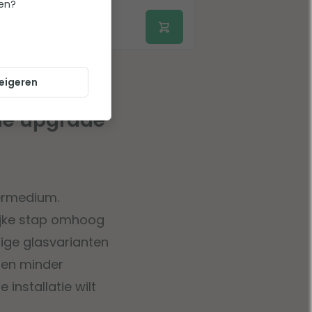
ten?
1.099,-
1.024,-
Op voorraad
eigeren
ne upgrade
ltermedium.
elijke stap omhoog
ige glasvarianten
 en minder
installatie wilt