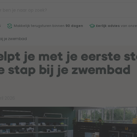
5
Makkelijk terugsturen binnen
90 dagen
Eerlijk advies
van onze
 bij je zwembad
lpt je met je eerste st
e stap bij je zwembad
ril 2026