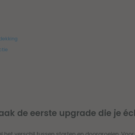
dekking
ctie
 vaak de eerste upgrade die je éc
 snel het verschil tussen starten en doorgroeien. Voor