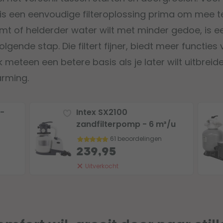
 een eenvoudige filteroplossing prima om mee t
mt of helderder water wilt met minder gedoe, is ee
lgende stap. Die filtert fijner, biedt meer functies 
 meteen een betere basis als je later wilt uitbrei
arming.
 -
Intex SX2100
zandfilterpomp - 6 m³/u
61 beoordelingen
239,95
Uitverkocht