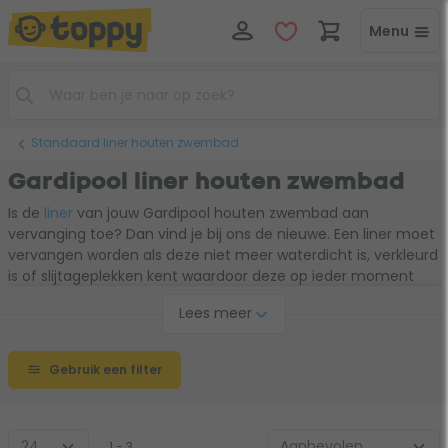
Menu
Standaard liner houten zwembad
Gardipool liner houten zwembad
Is de
liner
van jouw Gardipool houten zwembad aan
vervanging toe? Dan vind je bij ons de nieuwe. Een liner moet
vervangen worden als deze niet meer waterdicht is, verkleurd
is of slijtageplekken kent waardoor deze op ieder moment
kan gaan scheuren. Het op tijd vervangen van de liner
Lees meer
voorkomt een hoop ellende. Maak gebruik van de filters om
snel de juiste maat voor jouw Gardipool zwembad te vinden.
Gebruik een filter
1 - 3