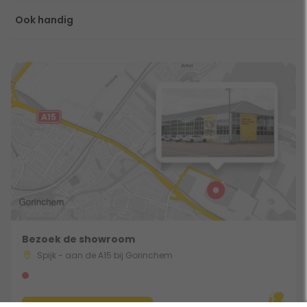
Ook handig
Bezoek de showroom
Spijk - aan de A15 bij Gorinchem