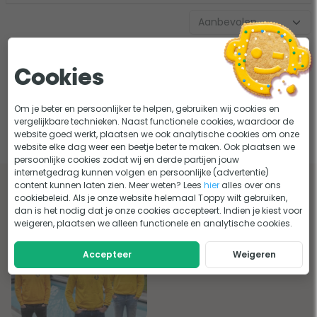
Cookies
Gardipool liner houten zwembad
Om je beter en persoonlijker te helpen, gebruiken wij cookies en
vergelijkbare technieken. Naast functionele cookies, waardoor de
website goed werkt, plaatsen we ook analytische cookies om onze
website elke dag weer een beetje beter te maken. Ook plaatsen we
persoonlijke cookies zodat wij en derde partijen jouw
internetgedrag kunnen volgen en persoonlijke (advertentie)
content kunnen laten zien. Meer weten? Lees
hier
alles over ons
Lees onze tips en adviezen over gardipool
cookiebeleid. Als je onze website helemaal Toppy wilt gebruiken,
liners
dan is het nodig dat je onze cookies accepteert. Indien je kiest voor
weigeren, plaatsen we alleen functionele en analytische cookies.
Accepteer
Weigeren