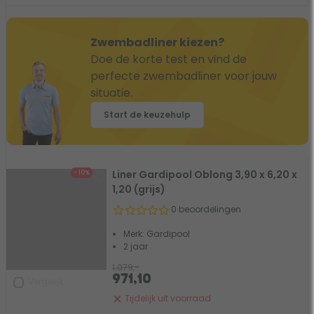
Zwembadliner kiezen?
Doe de korte test en vind de
perfecte zwembadliner voor jouw
situatie.
Start de keuzehulp
Liner Gardipool Oblong 3,90 x 6,20 x
- 10%
1,20 (grijs)
0 beoordelingen
Merk: Gardipool
2 jaar
1.079,-
971,10
Vergelijk
Tijdelijk uit voorraad