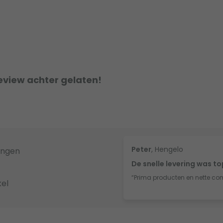
eview achter gelaten!
Peter
, Hengelo
ingen
De snelle levering was t
“Prima producten en nette co
el