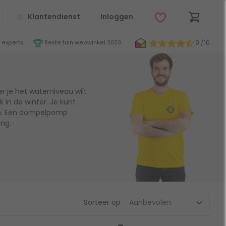
Klantendienst
Inloggen
9 /10
 experts
Beste tuin webwinkel 2023
je het waterniveau wilt
 in de winter. Je kunt
en. Een dompelpomp
ang.
Sorteer op