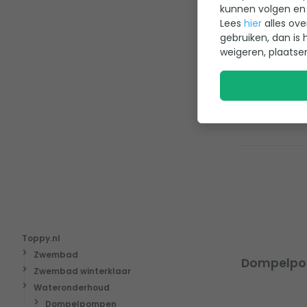
kunnen volgen en 
Geschikt
Lees
hier
alles ove
Type vlo
gebruiken, dan is 
vlotter
weigeren, plaatse
379,-
Toppy.nl
Zwembad
Dompelp
Zwembad winterklaar
Wateronderhoud
Dompelpompen