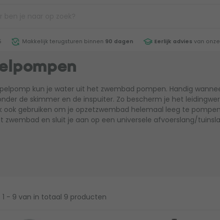
5
Makkelijk terugsturen binnen
90 dagen
Eerlijk advies
van onze
elpompen
elpomp kun je water uit het zwembad pompen. Handig wanneer 
onder de skimmer en de inspuiter. Zo bescherm je het leidingwerk
jk ook gebruiken om je opzetzwembad helemaal leeg te pomp
het zwembad en sluit je aan op een universele afvoerslang/tuinsl
1 - 9
van in totaal 9 producten