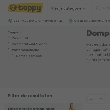
Kies je
categorie
Voor 18:00
besteld, morgen in huis
*
Gratis
levering vanaf €7
Toppy.nl
Domp
Zwembad
Zwembad winterklaar
Met een domp
verlagen tot 
Wateronderhoud
hem natuurli
Dompelpompen
plaats je in 
Filter de resultaten
Onze eerste vraag naar