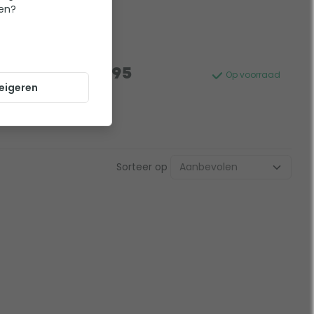
ten?
er
(interne)
39,95
jd: 1-2 weken
Op voorraad
eigeren
Sorteer op