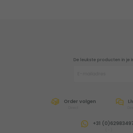
De leukste producten in je 
Order volgen
Li
Direct
Dir
+31 (0)6298349
(
-
)