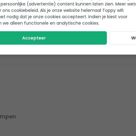
persoonlijke (advertentie) content kunnen laten zien. Meer we
 voor: Schoon water
Geschikt voor: Schoon wat
r ons cookiebeleid. Als je onze website helemaal Toppy wilt
tter: Ingebouwde (interne)
Type vlotter: Ingebouwde 
het nodig dat je onze cookies accepteert. Indien je kiest voor
vlotter
n we alleen functionele en analytische cookies.
319,-
Op voorraad
Verwachte leverti
Accepteer
W
ompen