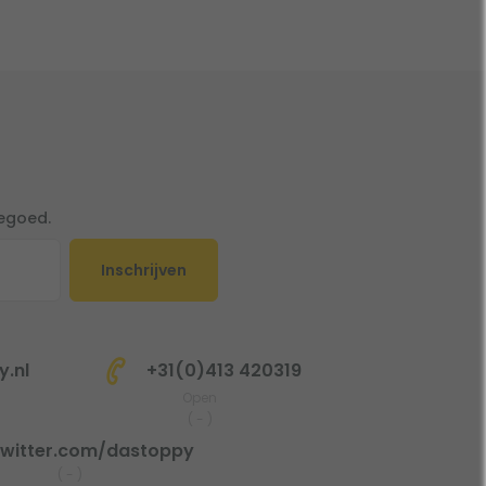
tegoed.
Inschrijven
.nl
+31(0)413 420319
Open
(
-
)
witter.com/dastoppy
(
-
)