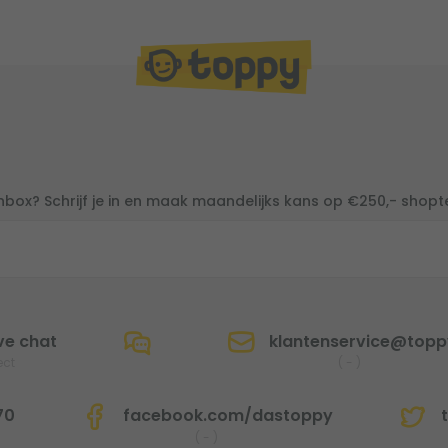
inbox? Schrijf je in en maak maandelijks kans op €250,- shop
ve chat
klantenservice@toppy
ect
(
-
)
70
facebook.com/dastoppy
t
(
-
)