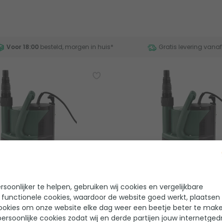
Voor 18:00
besteld, morgen in huis
*
Gratis levering vana
 Nova 400 (met interne
DAB Verty Nova 200 (met
vlotter)
soonlijker te helpen, gebruiken wij cookies en vergelijkbare
 functionele cookies, waardoor de website goed werkt, plaatsen
 beoordelingen
0 beoordelingen
ookies om onze website elke dag weer een beetje beter te make
ersoonlijke cookies zodat wij en derde partijen jouw internetged
B
Merk: DAB