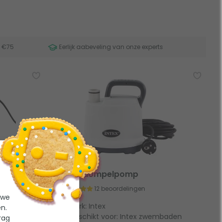
f €75
Eerlijk aabeveling van onze experts
 interne
Intex dompelpomp
12 beoordelingen
 we
Merk: Intex
n.
Geschikt voor: Intex zwembaden
rag