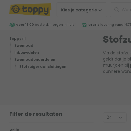
Kies je
categorie
Voor 18:00
besteld, morgen in huis
*
Gratis
levering vanaf €7
Toppy.nl
Stofz
Zwembad
Inbouwdelen
Via de stofz
geldt dat je 
Zwembadonderdelen
muur); en bij
Stofzuiger aansluitingen
dunnere wand)
Filter de resultaten
Prijs