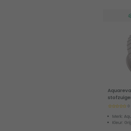
Aquareva
stofzuiger
0
Merk: Aq
Kleur: Gri