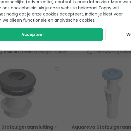
persoonlijke (advertentie) content kunnen laten zien. Meer we
ige
r ons cookiebeleid. Als je onze website helemaal Toppy wilt
het nodig dat je onze cookies accepteert. Indien je kiest voor
61,95
2-4 weken levertijd
n we alleen functionele en analytische cookies.
Accepteer
W
Voor 18:00
besteld, morgen in huis
*
Gratis levering vana
Stofzuigeraansluiting +
Aquareva Stofzuigeraans