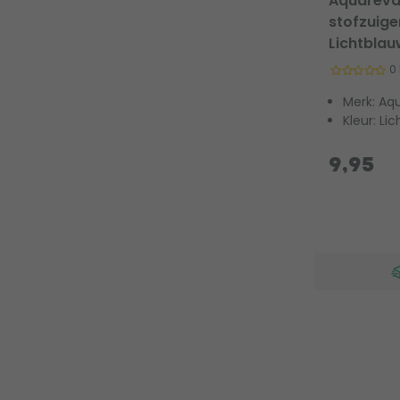
Aquareva
stofzuige
Lichtbla
0
Merk: Aq
Kleur: Li
9,95