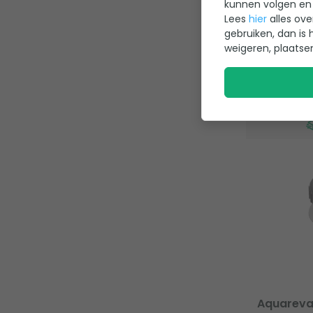
kunnen volgen en 
Kleur: Be
Lees
hier
alles ove
gebruiken, dan is 
9,95
weigeren, plaatse
Aquareva 