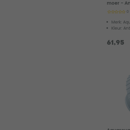
moer - An
0
Merk: Aq
Kleur: Ant
61,95