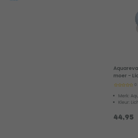
Aquareva 
moer - Li
0
Merk: Aq
Kleur: Li
44,95