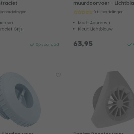
traciet
muurdoorvoer - Lichtbl
 beoordelingen
0 beoordelingen
uareva
Merk: Aquareva
raciet Grijs
Kleur: Lichtblauw
63,95
Op voorraad