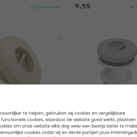
9,95
Op voorraad
 Sierdop voor
Aquareva Stofzuigeraans
raansluiting -
moer - Grijs
soonlijker te helpen, gebruiken wij cookies en vergelijkbare
ge
1 beoordeling
 functionele cookies, waardoor de website goed werkt, plaatsen
 beoordelingen
ookies om onze website elke dag weer een beetje beter te make
Merk: Aquareva
ersoonlijke cookies zodat wij en derde partijen jouw internetged
Kleur: Grijs
uareva