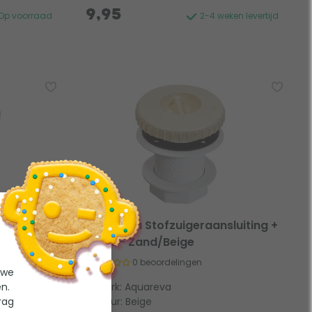
9,95
Op voorraad
2-4 weken levertijd
luiting +
Aquareva Stofzuigeraansluiting +
moer - Zand/Beige
0 beoordelingen
 we
n.
Merk: Aquareva
rag
Kleur: Beige