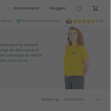
Klantendienst
Inloggen
9 /10
 experts
Beste tuin webwinkel 2023
 zwembadpomp. Meestal
wege de dikke wand of
oer (vanwege de relatief
kleur naar keuze.
Sorteer op