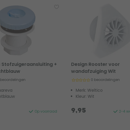
Stofzuigeraansluiting +
Design Rooster voor
chtblauw
wandafzuiging Wit
 beoordelingen
0 beoordelingen
uareva
Merk: Weltico
chtblauw
Kleur: Wit
9,95
Op voorraad
2-4 we