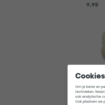
9,95
Cookies
Aquareva
stofzuige
Om je beter en per
Zand/Bei
technieken. Naast
0
ook analytische c
Ook plaatsen we p
Merk: Aq