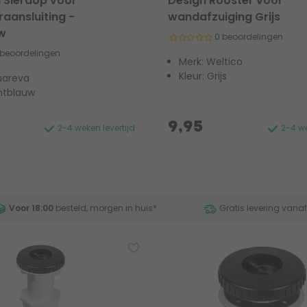
 Sierdop voor
Design Rooster voor
raansluiting -
wandafzuiging Grijs
uw
0 beoordelingen
 beoordelingen
Merk: Weltico
Kleur: Grijs
uareva
chtblauw
9,95
2-4 weken levertijd
2-4 we
Voor 18:00
besteld, morgen in huis
*
Gratis levering vana