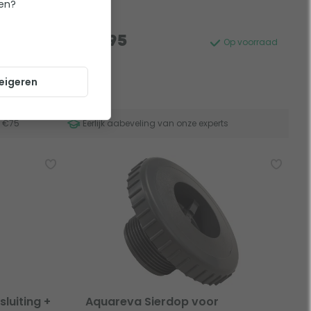
ten?
61,95
Op voorraad
Op voorraad
eigeren
f €75
Eerlijk aabeveling van onze experts
luiting +
Aquareva Sierdop voor