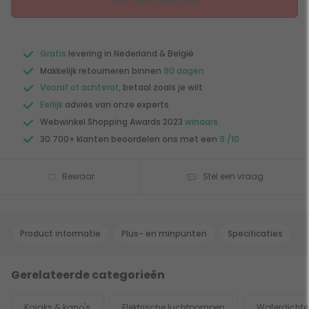
Niet meer leverbaar
Gratis
levering in Nederland & België
Makkelijk retourneren binnen
90 dagen
Vooraf of achteraf
, betaal zoals je wilt
Eerlijk
advies van onze experts
Webwinkel Shopping Awards 2023
winaars
30.700+ klanten beoordelen ons met een
9 /10
Bewaar
Stel een vraag
Product informatie
Plus- en minpunten
Specificaties
Gerelateerde categorieën
Kajaks & kano's
Elektrische luchtpompen
Waterdichte