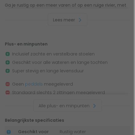
Ga je rustig op een meer varen of op een ruige rivier, met
de Tomahawk kun jij iedere uitdaging aan.
Lees meer
Comfort
De Aqua Marina Tomahawk is uitgevoerd met 2 stevige
Plus- en minpunten
zittingen die verstelbaar zijn, waardoor je de zitpositie altijd
Inclusief zachte en verstelbare stoelen
naar jouw wensen kunt aanpassen. Dankzij de hoge
Geschikt voor alle wateren en lange tochten
rugleuningen aan de zittingen is deze kano zeer geschikt
Super stevig en lange levensduur
voor comfortabele tochten zonder rugklachten :-) De
zittingen zijn voorzien van zachte kussen en opbergvakjes
Geen
peddels
meegeleverd
waarin je van alles kwijt kunt.
Standaard slechts 2 zittingen meegeleverd
Super stevig en veilig
Alle plus- en minpunten
Ondanks dat dit een opblaasbare kano is, is hij ook geschikt
Belangrijkste specificaties
voor wildere wateren. Dit komt doordat de kano is gemaakt
van 7 cm dik, Drop-stitch PVC. Dit materiaal is super hard
Geschikt voor
Rustig water