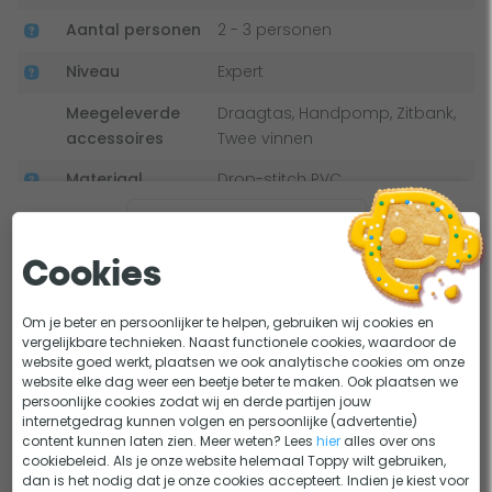
en stijf, waardoor het bijna lijkt alsof je in een verharde
Aantal personen
2 - 3 personen
kano vaart.
Niveau
Expert
Mocht de kano toch lek gaan dan kun je altijd gemakkelijk
aan de kant komen. De Aqua Marina Tomahawk is namelijk
Meegeleverde
Draagtas, Handpomp, Zitbank,
accessoires
Twee vinnen
voorzien van 5 aparte luchtkamers, gaat er eentje lek dan
bevat de kano dus nog genoeg lucht om te kunnen varen.
Materiaal
Drop-stitch PVC
het kan ook voorkomen dat er ineens heel veel water in de
Afmeting
478 x 88 cm (l x b)
kano loopt, maar dankzij de 2 afvoerkleppen wordt dit
Bekijk alle specificaties
(opgeblazen)
water gelijk weer afgevoerd.
Cookies
Lastig kiezen?
Gewicht
24,7 kg
Snel en stabiel
Opblaasbare kano kopen, waar moet je op letten
KEUZEHULP
Om je beter en persoonlijker te helpen, gebruiken wij cookies en
Maximale
260 kg
Verschil kano en kajak
ADVIES
vergelijkbare technieken. Naast functionele cookies, waardoor de
belasting
De extra lange en V-vormige bodem zorgen ervoor dat de
website goed werkt, plaatsen we ook analytische cookies om onze
website elke dag weer een beetje beter te maken. Ook plaatsen we
kano extra efficiënt door het water glijdt. Daarnaast is de
Dit bekeken anderen
persoonlijke cookies zodat wij en derde partijen jouw
bodem voorzien van 2 vinnen die zorgen voor balans en
internetgedrag kunnen volgen en persoonlijke (advertentie)
goed stuurvermogen.
content kunnen laten zien. Meer weten? Lees
hier
alles over ons
cookiebeleid. Als je onze website helemaal Toppy wilt gebruiken,
dan is het nodig dat je onze cookies accepteert. Indien je kiest voor