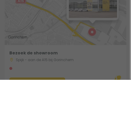
Bezoek de showroom
Spijk - aan de A15 bij Gorinchem
Route & Openingstijden