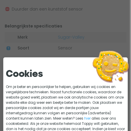
betere geleiding. Dankzij de betrouwbare metingen voegt
Duurder dan een kunststof sensor
het Sugar Valley systeem altijd de juiste hoeveelheid chloor
toe en heb je minder last van schommelingen in de
Belangrijkste specificaties
waterbalans. Bovendien bespaar je hiermee kosten omdat
je minder vaak de waterbalans hoeft te herstellen. Deze
Merk
Sugar-Valley
sensor is universeel en kan daarom gebruikt worden op alle
Soort
Sensor
Sugar Valley systemen.
Het ideale startpunt: kalibreren met
Cookies
kalibratievloeistof
Bij het eerste gebruik dien je de sensor altijd te kalibreren
Om je beter en persoonlijker te helpen, gebruiken wij cookies en
vergelijkbare technieken. Naast functionele cookies, waardoor de
met de daarvoor bestemde kalibratievloeistof. We raden
website goed werkt, plaatsen we ook analytische cookies om onze
Bekijk alle specificaties
aan om de sensor 2-3 keer in het seizoen te
website elke dag weer een beetje beter te maken. Ook plaatsen we
persoonlijke cookies zodat wij en derde partijen jouw
ijken/kalibreren, zodat je weet of jouw sensor nauwkeurig
internetgedrag kunnen volgen en persoonlijke (advertentie)
meet. Daarvoor gebruik je bijvoorbeeld de redox
content kunnen laten zien. Meer weten? Lees
hier
alles over ons
Dit bekeken anderen
kalibratievloeistof van Sugar Valley. Op deze manier heb je
cookiebeleid. Als je onze website helemaal Toppy wilt gebruiken,
dan is het nodig dat je onze cookies accepteert. Indien je kiest voor
het ideale startpunt om de chloorwaarde van je water te