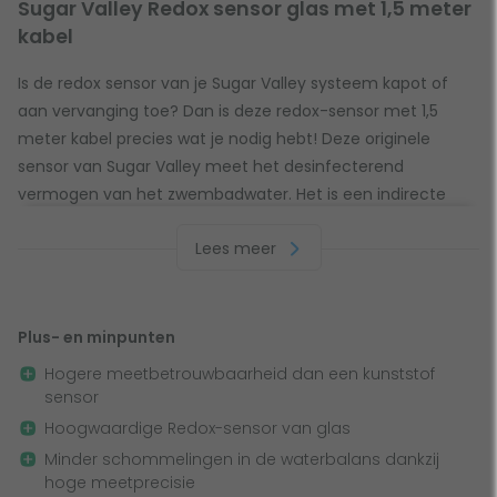
Sugar Valley Redox sensor glas met 1,5 meter
kabel
Is de redox sensor van je Sugar Valley systeem kapot of
aan vervanging toe? Dan is deze redox-sensor met 1,5
meter kabel precies wat je nodig hebt! Deze originele
sensor van Sugar Valley meet het desinfecterend
vermogen van het zwembadwater. Het is een indirecte
maat voor de concentratie vrij chloor in het zwembad.
Lees meer
Kwalitatieve glassensor met hoge
meetbetrouwbaarheid
Plus- en minpunten
Het is belangrijk om je sensor eens in de zoveel tijd te
Hogere meetbetrouwbaarheid dan een kunststof
vervangen, zodat de meting die je maakt betrouwbaar is.
sensor
Deze originele Sugar Valley Redox-sensor is gemaakt van
Hoogwaardige Redox-sensor van glas
glas en biedt hiermee zeer betrouwbare meetresultaten.
Minder schommelingen in de waterbalans dankzij
De meetbetrouwbaarheid van een glassensor is vele
hoge meetprecisie
malen hoger dan van kunststof sensoren en er is een