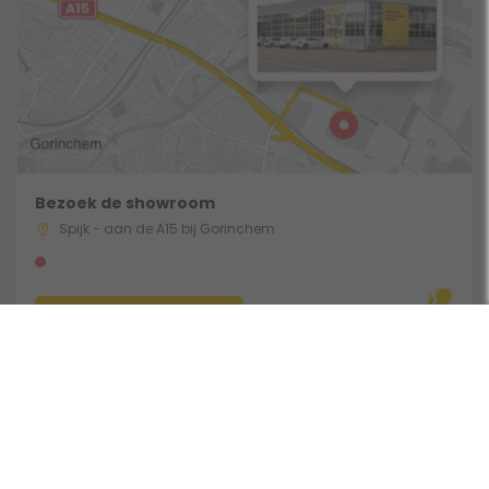
Bezoek de showroom
Spijk - aan de A15 bij Gorinchem
Route & Openingstijden