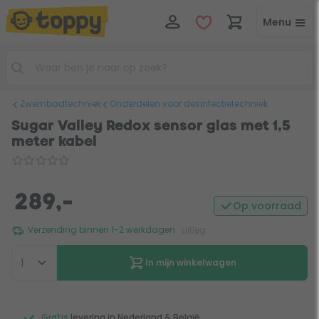
Menu
Zwembadtechniek
Onderdelen voor desinfectietechniek
Sugar Valley Redox sensor glas met 1,5
meter kabel
289,-
Op voorraad
Verzending binnen 1-2 werkdagen
uitleg
In mijn winkelwagen
Gratis
levering in Nederland & België