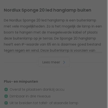
Nordlux Sponge 20 led hanglamp buiten
De Nordlux Sponge 20 led hanglamp is een buitenlamp
met vele mogelijkheden. Zo is het mogelijk de lamp in een
boom te hangen met de meegeleverde kabel of plaats
deze buitenlamp op je terras. De Sponge 20 hanglamp
heeft een IP-waarde van 65 en is daarmee goed bestand
tegen regen en wind. Deze buitenlamp is voorzien van
ledverlichting en is dimbaar. De lamp geeft mooi warm
Lees meer
licht af wat zorgt voor een decoratieve maar goede
verlichting.
Plus- en minpunten
Buitenlamp met accu
Overal te plaatsen dankzij accu
Deze Nordlux hanglamp kan op elke gewenste plek
Dimbaar in drie niveaus
geplaatst worden dankzij de ingebouwde batterij.
Uit te breiden tot tafel- of staande lamp
Daarnaast is de lichtsterkte eenvoudig in te stellen op drie