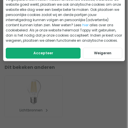
Deze Sponge 20 buitenlamp van Nordlux is onderdeel van
Montage handleiding - Nordlux Sponge 20 led
website goed werkt, plaatsen we ook analytische cookies om onze
hanglamp
de Take Me Anywhere serie. De lampen in deze serie, zoals
website elke dag weer een beetje beter te maken. Ook plaatsen we
persoonlijke cookies zodat wij en derde partijen jouw
deze Sponge, zijn draagbaar en werken niet met een snoer
internetgedrag kunnen volgen en persoonlijke (advertentie)
maar op een accu. Hierdoor zijn deze lampen ideaal voor
content kunnen laten zien. Meer weten? Lees
hier
alles over ons
Lastig kiezen?
gebruik buitenshuis op je terras of balkon en eenvoudig
cookiebeleid. Als je onze website helemaal Toppy wilt gebruiken,
dan is het nodig dat je onze cookies accepteert. Indien je kiest voor
overal in je tuin te plaatsen.
Welke buitenverlichting past bij mijn tuin?
KEUZEHULP
weigeren, plaatsen we alleen functionele en analytische cookies.
Buitenverlichting kopen? Maak een
ADVIES
tuinverlichtingsplan
Accepteer
Weigeren
Dit bekeken anderen
Lichtbronnen