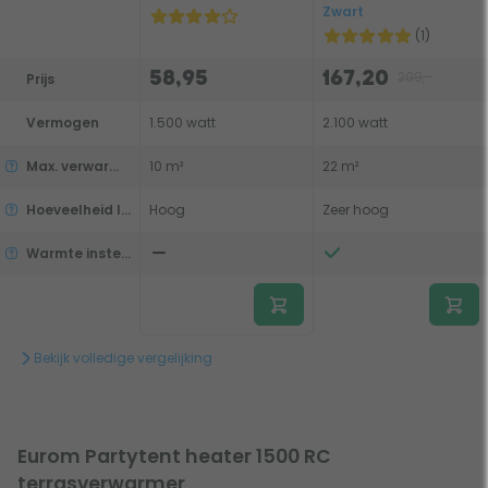
Zwart
(1)
209,-
58,95
167,20
Prijs
Vermogen
1.500 watt
2.100 watt
Max. verwarmingsbereik
10 m²
22 m²
Hoeveelheid licht
Hoog
Zeer hoog
Warmte instelbaar
Bekijk volledige vergelijking
Eurom Partytent heater 1500 RC
terrasverwarmer