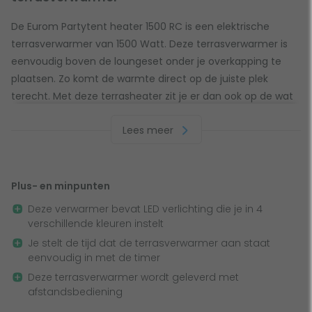
De Eurom Partytent heater 1500 RC is een elektrische
terrasverwarmer van 1500 Watt. Deze terrasverwarmer is
eenvoudig boven de loungeset onder je overkapping te
plaatsen. Zo komt de warmte direct op de juiste plek
terecht. Met deze terrasheater zit je er dan ook op de wat
koudere avonden nog steeds warmpjes bij.
Lees meer
Carbon verwarmingselement
Deze terrasverwarmer heeft een 1500 watt carbon lamp.
Plus- en minpunten
Dit carbon verwarmingselement verwarmt niet alleen je
Deze verwarmer bevat LED verlichting die je in 4
terras, maar ook rechtstreeks je lichaam. De carbon lamp
verschillende kleuren instelt
geeft een aangename warmte en is daarnaast
Je stelt de tijd dat de terrasverwarmer aan staat
spatwaterdicht (IP24). De warmte van deze lamp wordt
eenvoudig in met de timer
verplaatst door infraroodstralen, waardoor de warmte
Deze terrasverwarmer wordt geleverd met
direct voelbaar is. Bovendien heeft de wind weinig invloed
afstandsbediening
op de warmte.