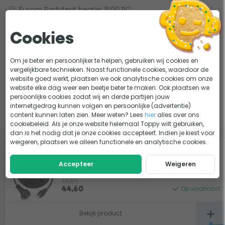
onnodig aan blijft staan.
Eurom Partytent heater 1500 RC
Eenvoudige bediening
Cookies
Lastig kiezen?
Deze partytent heater wordt geleverd inclusief
Om je beter en persoonlijker te helpen, gebruiken wij cookies en
Welke terrasverwarming is het beste?
KEUZEHULP
afstandsbediening. Met deze afstandsbediening is zowel
vergelijkbare technieken. Naast functionele cookies, waardoor de
Het warmtebereik van een terrasverwarmer: dit moet
ADVIES
het verwarmingselement, de timer als de LED verlichting in
website goed werkt, plaatsen we ook analytische cookies om onze
je weten!
website elke dag weer een beetje beter te maken. Ook plaatsen we
en uit te schakelen en te bedienen.
persoonlijke cookies zodat wij en derde partijen jouw
internetgedrag kunnen volgen en persoonlijke (advertentie)
Slim combineren
content kunnen laten zien. Meer weten? Lees
hier
alles over ons
cookiebeleid. Als je onze website helemaal Toppy wilt gebruiken,
dan is het nodig dat je onze cookies accepteert. Indien je kiest voor
weigeren, plaatsen we alleen functionele en analytische cookies.
-5%
Brennenstuhl Bremaxx verlengsnoer - 25
meter - zwart
Accepteer
Weigeren
46,95
Op voorraad
44,60
Bekijk product