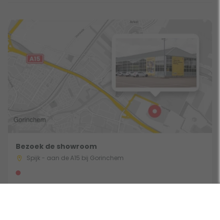
Bezoek de showroom
Spijk - aan de A15 bij Gorinchem
Route & Openingstijden