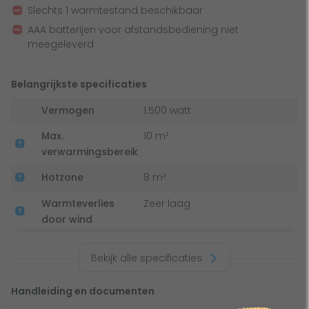
Slechts 1 warmtestand beschikbaar
Met LED verlichting
AAA batterijen voor afstandsbediening niet
meegeleverd
Naast dat de 1500 watt carbon lamp zorgt voor een
heerlijke warmte, bevat deze heater ook een LED lamp.
Belangrijkste specificaties
Deze LED lamp kan in de kleuren rood, groen, blauw en wit
worden ingesteld. Met deze terrasverwarmer creëer je niet
Vermogen
1.500 watt
alleen een lekker warm, maar ook een sfeervol en gezellig
Max.
10 m²
terras.
verwarmingsbereik
Hotzone
8 m²
Voorzien van een timer
Warmteverlies
Zeer laag
Naast de sfeervolle LED verlichting is de Partytent heater
door wind
1500 RC ook voorzien van een timer. Met deze timer stel je
Warmte instelbaar
eenvoudig in hoe lang de terrasverwarmer aan moet staan
Bekijk alle specificaties
en je terras moet verwarmen. Je kunt hierbij een timer
Plaatsing
Plafond
zetten tussen de 1 en 7 uur. Dankzij deze timer hoef je je
Handleiding en documenten
nooit zorgen te maken dat je heater de hele nacht