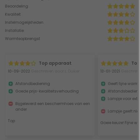
Beoordeling
Kwaliteit
Instelmogelijkheden
Installatie
Warmteopbrengst
Top apparaat
To
10-09-2022
Geschreven door L. Duiker
13-01-2021
Geschreve
Afstandbediening
Geeft fijne warmt
Goede prijs-kwaliteitsverhouding
Afstandsbedien
Lampje voor extr
Bijgeleverd een beschermhoes van een
ander
Lampje geeft niet 
Top
Goeie keuze! Fijne w