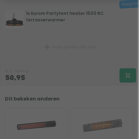
1x Eurom Partytent heater 1500 RC
terrasverwarmer
Voeg producten toe
€
0,-
korting
58,95
Dit bekeken anderen