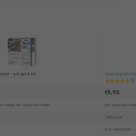
tset - pH, gH & kH
Oase AquaActiv 
(1)
19,95
e meten, kH-waarde meten
Teststrips
6 in 1 teststrips