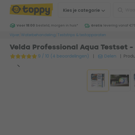
Kies je
categorie
Voor 18:00
besteld, morgen in huis
*
Gratis
levering vanaf €7
Vijver
/
Waterbehandeling
/
Teststrips & testapparaten
Velda Professional Aqua Testset -
9 / 10 (4 beoordelingen)
|
Delen
| Produ