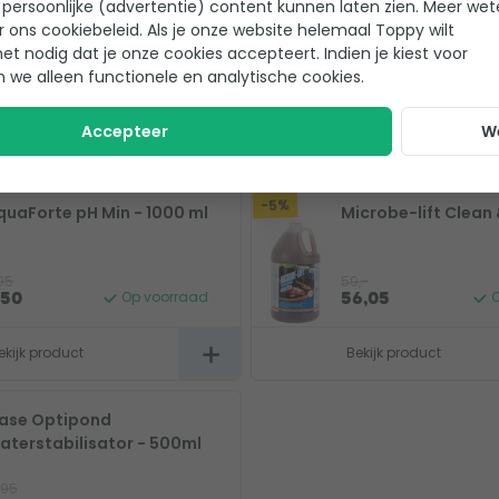
persoonlijke (advertentie) content kunnen laten zien. Meer we
r ons cookiebeleid. Als je onze website helemaal Toppy wilt
het nodig dat je onze cookies accepteert. Indien je kiest voor
n we alleen functionele en analytische cookies.
Accepteer
W
-5%
quaForte pH Min - 1000 ml
Microbe-lift Clean 
95
59,-
Op voorraad
O
,50
56,05
ekijk product
Bekijk product
ase Optipond
aterstabilisator - 500ml
,95