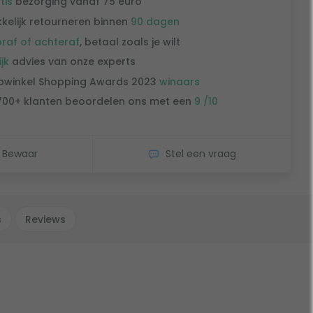
tis
bezorging vanaf 75 euro
kelijk retourneren binnen
90 dagen
raf of achteraf
, betaal zoals je wilt
ijk
advies van onze experts
winkel Shopping Awards 2023
winaars
700+ klanten beoordelen ons met een
9 /10
Bewaar
Stel een vraag
s
Reviews