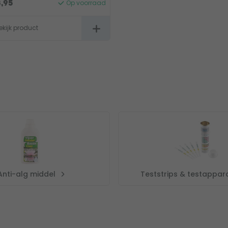
Op voorraad
8,95
ekijk product
Anti-alg middel
Teststrips & testappar