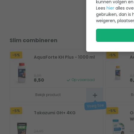
kunnen volgen en 
Lees
hier
alles ove
gebruiken, dan is 
weigeren, plaatse
Slim combineren
-5%
-5%
AquaForte KH Plus - 1000 ml
A
8,95
8,
Op voorraad
8,50
8
Bekijk product
B
-5%
-5%
Takazumi GH+ 4KG
O
W
24,95
19