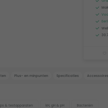
Gra
Mak
Voo
Eerl
Web
30.
cten
Plus- en minpunten
Specificaties
Accessoire
ips & testapparaten
kH, gH & pH
Bacteriën