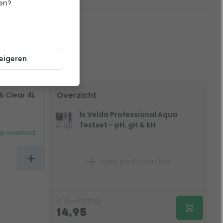
ten?
eigeren
Overzicht
& Clear 4L
1x Velda Professional Aqua
Testset - pH, gH & kH
p voorraad
Voeg producten toe
€
0,-
korting
14,95