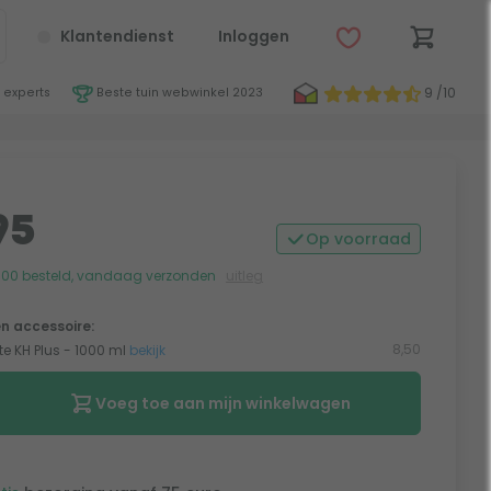
Klantendienst
Inloggen
9 /10
 experts
Beste tuin webwinkel 2023
95
Op voorraad
:00 besteld, vandaag verzonden
uitleg
n accessoire:
8,50
e KH Plus - 1000 ml
bekijk
Voeg toe aan mijn winkelwagen