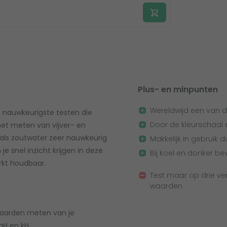
Plus- en minpunten
Wereldwijd een van d
e nauwkeurigste testen die
Door de kleurschaal 
 het meten van vijver- en
als zoutwater zeer nauwkeurig
Makkelijk in gebruik
 snel inzicht krijgen in deze
Bij koel en donker b
rkt houdbaar.
Test maar op drie ve
waarden
 waarden meten van je
gH en kH.