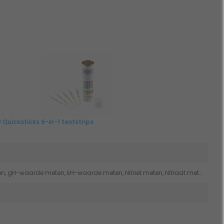
Quicksticks 6-in-1 teststrips
pH-waarde meten, gH-waarde meten, kH-waarde meten, Nitriet meten, Nitraat meten, Chloorwaarde meten