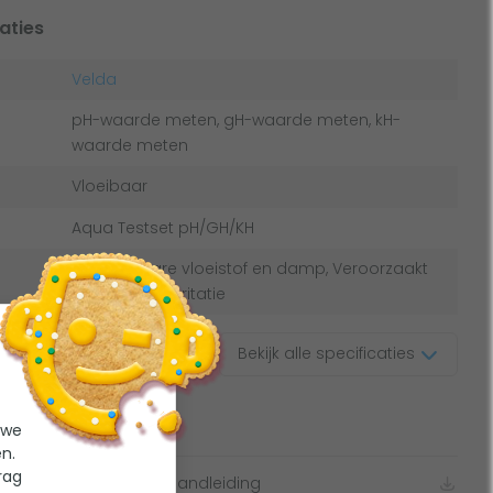
aties
Velda
pH-waarde meten, gH-waarde meten, kH-
waarde meten
Vloeibaar
Aqua Testset pH/GH/KH
Ontvlambare vloeistof en damp, Veroorzaakt
ernstige oogirritatie
Bekijk alle specificaties
menten
 we
n.
rag
qua Testset pH/GH/KH handleiding