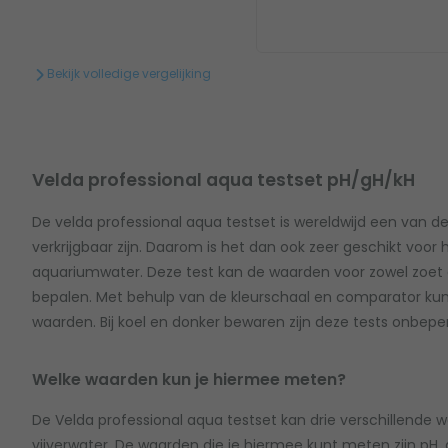
Bekijk volledige vergelijking
Velda professional aqua testset pH/gH/kH
De velda professional aqua testset is wereldwijd een van d
verkrijgbaar zijn. Daarom is het dan ook zeer geschikt voor
aquariumwater. Deze test kan de waarden voor zowel zoet 
bepalen. Met behulp van de kleurschaal en comparator kun je
waarden. Bij koel en donker bewaren zijn deze tests onbepe
Welke waarden kun je hiermee meten?
De Velda professional aqua testset kan drie verschillende
vijverwater. De waarden die je hiermee kunt meten zijn pH, 