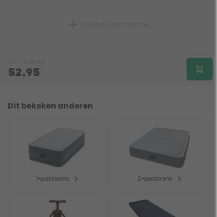
Voeg producten toe
€
0,-
korting
52,95
Dit bekeken anderen
1-persoons
2-persoons