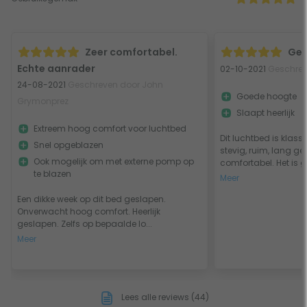
Zeer comfortabel.
Gew
Echte aanrader
02-10-2021
Geschrev
24-08-2021
Geschreven door John
Goede hoogte
Grymonprez
Slaapt heerlijk
Extreem hoog comfort voor luchtbed
Dit luchtbed is klass
Snel opgeblazen
stevig, ruim, lang g
Ook mogelijk om met externe pomp op
comfortabel. Het is 
te blazen
Meer
Een dikke week op dit bed geslapen.
Onverwacht hoog comfort. Heerlijk
geslapen. Zelfs op bepaalde lo...
Meer
Lees alle reviews (44)