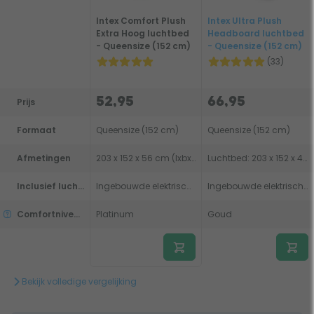
Intex Comfort Plush
Intex Ultra Plush
Extra Hoog luchtbed
Headboard luchtbed
- Queensize (152 cm)
- Queensize (152 cm)
(33)
52,95
66,95
Prijs
Formaat
Queensize (152 cm)
Queensize (152 cm)
Afmetingen
203 x 152 x 56 cm (lxbxh)
Luchtbed: 203 x 152 x 46cm. Incl. hoofdboard: 236 x 152 x 86cm (lxbxh)
Inclusief luchtpomp
Ingebouwde elektrische pomp
Ingebouwde elektrische pomp
Comfortniveau
Platinum
Goud
Bekijk volledige vergelijking