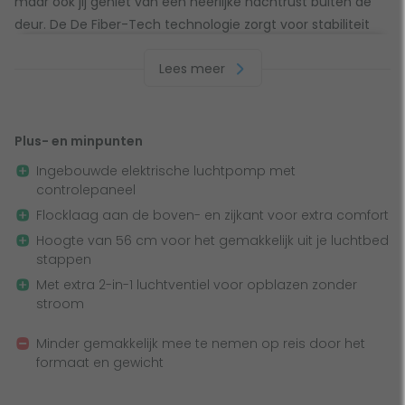
maar ook jij geniet van een heerlijke nachtrust buiten de
deur. De De Fiber-Tech technologie zorgt voor stabiliteit
tijdens het slapen en de flock-toplaag geeft het luchtbed
Lees meer
een echt matras gevoel door de zachte en
warmhoudende laag.
Plus- en minpunten
Stevig en stabiel voor de optimale ondersteuning
Ingebouwde elektrische luchtpomp met
Door de Dura Beam Fiber-Tech technologie geeft het
controlepaneel
Comfort Plush luchtbed jou de stevigheid en stabiliteit voor
Flocklaag aan de boven- en zijkant voor extra comfort
een ondersteunende nachtrust. De duizenden polyester
Hoogte van 56 cm voor het gemakkelijk uit je luchtbed
vezels aan de binnenkant van het luchtbed geven je een
stappen
stabiel ligoppervlak, waardoor jouw lichaam de
Met extra 2-in-1 luchtventiel voor opblazen zonder
ondersteuning krijgt dat het nodig heeft.
stroom
Lekker zacht, aan alle kanten
Minder gemakkelijk mee te nemen op reis door het
formaat en gewicht
Het Comfort Plush luchtbed van Intex is niet alleen
voorzien van een flock toplaag, maar ook de zijkant is