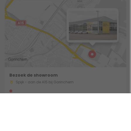
Bezoek de showroom
Spijk - aan de A15 bij Gorinchem
Route & Openingstijden