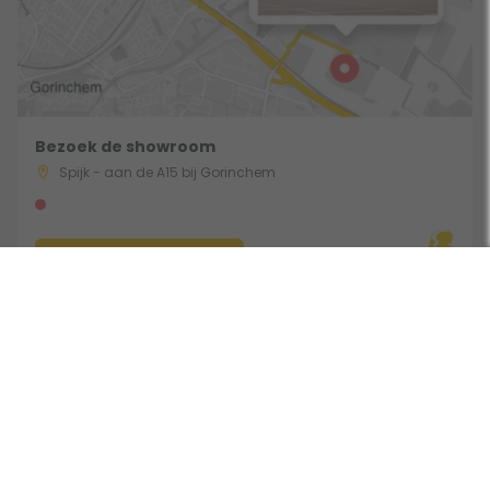
Bezoek de showroom
Spijk - aan de A15 bij Gorinchem
Route & Openingstijden
Volg ons: