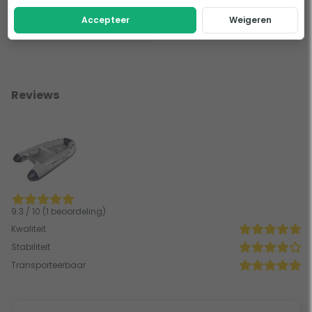
Accepteer
Weigeren
Accu's & laders
Reviews
9.3 / 10 (1 beoordeling)
Kwaliteit
Stabiliteit
Transporteerbaar