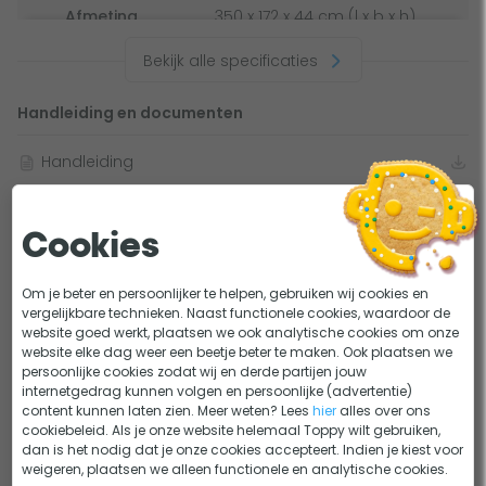
Afmeting
350 x 172 x 44 cm (l x b x h)
worden op de Talamex Comfortline TLA350. Er is geen losse
(opgeblazen)
motorsteun nodig, deze zit al standaard bij de boot
Bekijk alle specificaties
inbegrepen.
Meegeleverde
Draagtas, Handpomp, Peddels,
accessoires
Zitbank
Handleiding en documenten
Meegeleverde accessoires Talamex Comfortline
Handleiding
TLA350
Reparatieset
Lastig kiezen?
Twee peddels
Cookies
Handpomp
Rubberboot kopen in 4 stappen
KEUZEHULP
Zitbank
Om je beter en persoonlijker te helpen, gebruiken wij cookies en
Onderhoud opblaasbare rubberboot
ADVIES
vergelijkbare technieken. Naast functionele cookies, waardoor de
Draagtas
website goed werkt, plaatsen we ook analytische cookies om onze
website elke dag weer een beetje beter te maken. Ook plaatsen we
Dit bekeken anderen
persoonlijke cookies zodat wij en derde partijen jouw
internetgedrag kunnen volgen en persoonlijke (advertentie)
content kunnen laten zien. Meer weten? Lees
hier
alles over ons
cookiebeleid. Als je onze website helemaal Toppy wilt gebruiken,
dan is het nodig dat je onze cookies accepteert. Indien je kiest voor
weigeren, plaatsen we alleen functionele en analytische cookies.