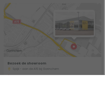
Bezoek de showroom
Spijk - aan de A15 bij Gorinchem
Route & Openingstijden