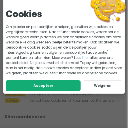
Airflow/min
650 l/min
Cookies
Spanning
230V
Om je beter en persoonlijker te helpen, gebruiken wij cookies en
vergelijkbare technieken. Naast functionele cookies, waardoor de
website goed werkt, plaatsen we ook analytische cookies om onze
Bekijk alle specificaties
website elke dag weer een beetje beter te maken. Ook plaatsen we
persoonlijke cookies zodat wij en derde partijen jouw
Handleiding en documenten
internetgedrag kunnen volgen en persoonlijke (advertentie)
content kunnen laten zien. Meer weten? Lees
hier
alles over ons
cookiebeleid. Als je onze website helemaal Toppy wilt gebruiken,
Handleiding Intex Quickfill 230V AC luchtpomp
dan is het nodig dat je onze cookies accepteert. Indien je kiest voor
weigeren, plaatsen we alleen functionele en analytische cookies.
Lastig kiezen?
Accepteer
Weigeren
Luchtpomp kopen; welke past bij jou?
KEUZEHULP
Je luchtbed opblazen of -pompen op 6 manieren
ADVIES
Slim combineren