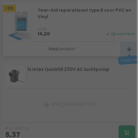
-5%
Tear-Aid reparatieset type B voor PVC en
Vinyl
14,95
Op voorraad
14,20
Bekijk product
1x Intex Quickfill 230V AC luchtpomp
Voeg producten toe
€
0,-
korting
5,37