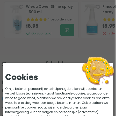
W'eau Cover Shine spray
Finsuo
- 500 ml
spray
4 beoordelingen
18,95
18,95
Op voorraad
Tijdel
Spa cover afdekken
Cookies
Maak je langere tijd geen gebruik van je spa?
Om je beter en persoonlijker te helpen, gebruiken wij cookies en
Dek je spa cover dan af met een
spa cover
vergelijkbare technieken. Naast functionele cookies, waardoor de
hoes
. De afdekhoes zorgt ervoor dat de spa
website goed werkt, plaatsen we ook analytische cookies om onze
website elke dag weer een beetje beter te maken. Ook plaatsen we
cover beschermt is tegen vogelpoep, viezigheid
persoonlijke cookies zodat wij en derde partijen jouw
internetgedrag kunnen volgen en persoonlijke (advertentie)
en regen. Dankzij de hoes kan er geen vocht in