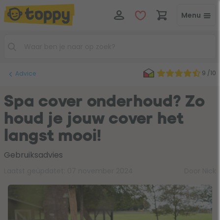
Menu
9 /10
Advice
Spa cover onderhoud? Zo
houd je jouw cover het
langst mooi!
Gebruiksadvies
Laatst geüpdatet:
07 november 2024
Door Nick