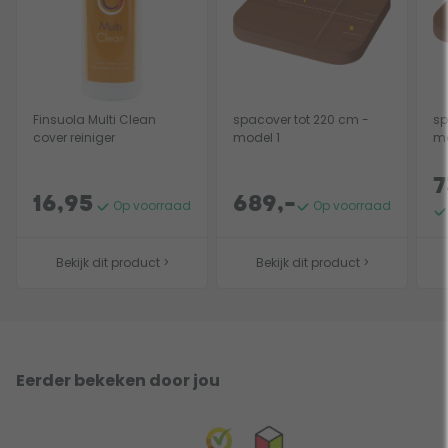
Finsuola Multi Clean
spacover tot 220 cm -
sp
cover reiniger
model 1
mo
7
16,95
689,-
Op voorraad
Op voorraad
Bekijk dit product >
Bekijk dit product >
Eerder bekeken door jou