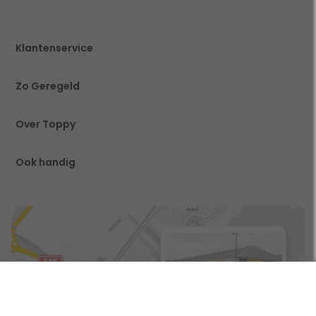
Klantenservice
Zo Geregeld
Over Toppy
Ook handig