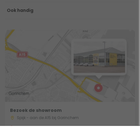
Ook handig
Bezoek de showroom
Spijk - aan de A15 bij Gorinchem