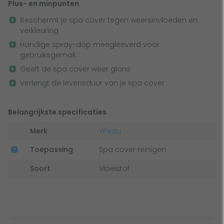
Plus- en minpunten
Spray de W’eau Cover Shine spray gedoseerd op je
Beschermt je spa cover tegen weersinvloeden en
spa cover
verkleuring
Verdeel het met een droge, pluisvrije doek en maak
Handige spray-dop meegleeverd voor
draaiende bewegingen, net zolang totdat de cover
gebruiksgemak.
weer begint te glanzen
Geeft de spa cover weer glans
Verlengt de levensduur van je spa cover
Veiligheidsvoorschrift W’eau Cover Shine spray
Houdt het product buiten bereik van kinderen en bewaar
Belangrijkste specificaties
het in een gesloten verpakking op een goed geventileerde
Merk
W'eau
plek. Lees altijd de veiligheidsvoorschriften op de
verpakking.
Toepassing
Spa cover reinigen
Soort
Vloeistof
Kenmerken W’eau Cover Shine spray
Vloeibare vorm
Inhoud: 500 ml