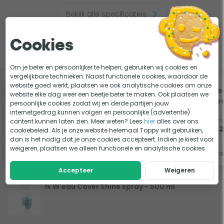
Bekijk alle specificaties
Cookies
Slim combineren
Om je beter en persoonlijker te helpen, gebruiken wij cookies en
vergelijkbare technieken. Naast functionele cookies, waardoor de
website goed werkt, plaatsen we ook analytische cookies om onze
-5%
-5%
W'eau Citra Clean
W'e
website elke dag weer een beetje beter te maken. Ook plaatsen we
spray - 500 ml
Clea
persoonlijke cookies zodat wij en derde partijen jouw
internetgedrag kunnen volgen en persoonlijke (advertentie)
13,95
14,95
content kunnen laten zien. Meer weten? Lees
hier
alles over ons
Op voorraad
13,25
14,
cookiebeleid. Als je onze website helemaal Toppy wilt gebruiken,
dan is het nodig dat je onze cookies accepteert. Indien je kiest voor
weigeren, plaatsen we alleen functionele en analytische cookies.
Bekijk product
Bekijk prod
Accepteer
Weigeren
1x W'eau Cover Shine spray - 500 ml