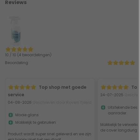
Reviews
10 / 10 (4 beoordelingen)
Beoordeling
Top shop met goede
Top
service
24-07-2025
Geschrev
04-08-2026
Geschreven door Rovers Tjeerd
Uitstekende besc
aanrader
Mooie glans
Makkelijk te gebruiken
Makkelijk te verwerken
de cover langdurig a
Product wordt super snel geleverd en we zijn
erg happy met het resultaat.