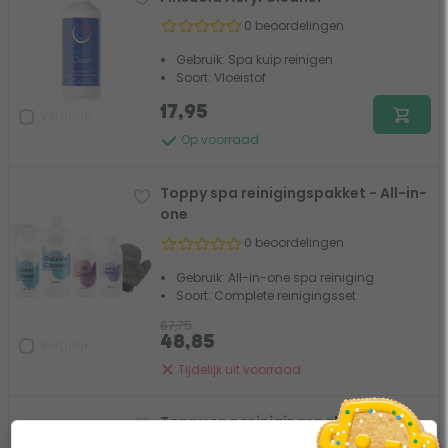
0 beoordelingen
Gebruik: Spa kuip reinigen
Soort: Vloeistof
17,95
Vergelijk
Op voorraad
Toppy spa reinigingspakket - All-in-
one
0 beoordelingen
Gebruik: All-in-one spa reiniging
Soort: Complete reinigingsset
67,75
48,85
Vergelijk
Tijdelijk uit voorraad
Toppy spa reinigingspakket -
Binnenkant