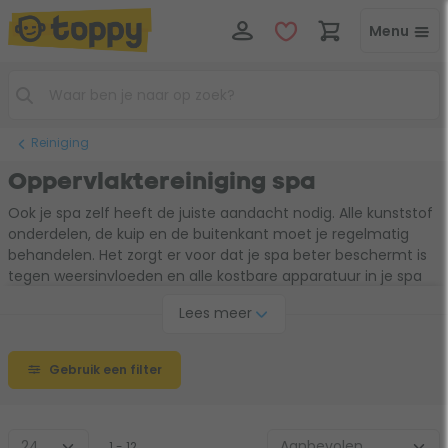
Menu
Reiniging
Oppervlaktereiniging spa
Ook je spa zelf heeft de juiste aandacht nodig. Alle kunststof
onderdelen, de kuip en de buitenkant moet je regelmatig
behandelen. Het zorgt er voor dat je spa beter beschermt is
tegen weersinvloeden en alle kostbare apparatuur in je spa
langer mee gaat. Het reinigen van je spa kun je het beste
Lees meer
doen bij het vervangen van het water, dus normaal
gesproken iedere maanden.
Gebruik een filter
1 - 12