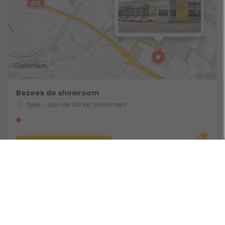
Bezoek de showroom
Spijk - aan de A15 bij Gorinchem
Route & Openingstijden
Gebruik een filter