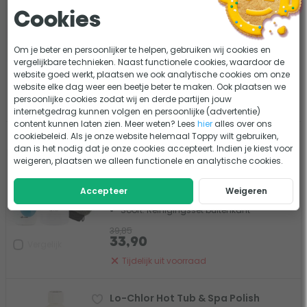
0 beoordelingen
Cookies
Gebruik: Binnenkant spa reiniging
Om je beter en persoonlijker te helpen, gebruiken wij cookies en
Soort: Reinigingsset binnenkant
vergelijkbare technieken. Naast functionele cookies, waardoor de
33,85
website goed werkt, plaatsen we ook analytische cookies om onze
14,95
website elke dag weer een beetje beter te maken. Ook plaatsen we
Vergelijk
persoonlijke cookies zodat wij en derde partijen jouw
Tijdelijk uit voorraad
internetgedrag kunnen volgen en persoonlijke (advertentie)
content kunnen laten zien. Meer weten? Lees
hier
alles over ons
cookiebeleid. Als je onze website helemaal Toppy wilt gebruiken,
Toppy spa reinigingspakket -
dan is het nodig dat je onze cookies accepteert. Indien je kiest voor
Buitenkant
weigeren, plaatsen we alleen functionele en analytische cookies.
0 beoordelingen
Accepteer
Weigeren
Gebruik: Buitenkant spa reiniging
Soort: Reinigingsset buitenkant
39,85
33,90
Vergelijk
Tijdelijk uit voorraad
Lo-Chlor Hot Tub & Spa Polish