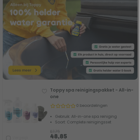
Toppy spa reinigingspakket - All-in-
one
0 beoordelingen
Gebruik: All-in-one spa reiniging
Soort: Complete reinigingsset
67,75
48,85
Vergelijk