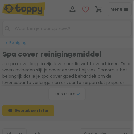
Menu
Reiniging
Spa cover reinigingsmiddel
Je spa cover krijgt in zijn leven aardig wat te voortduren. Door
weersinvloeden slijt je cover en wordt hij vies. Daarom is het
belangrijk dat je je spa cover goed behandelt om de
levensduur te verlengen en er voor te zorgen dat je spa er
altijd netjes bij staat als je er niet in zit. Om je spa cover
Lees meer
optimaal te beschermen, kun je ook gebruik maken van een
spa cover hoes
. Deze zorgt er ook voor dat een spa cover
minder vocht opneemt en daardoor minder zwaar wordt
Gebruik een filter
naar verloop van tijd.
1 - 6