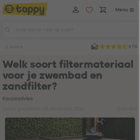
Menu
9 /10
Advice
Welk soort filtermateriaal
voor je zwembad en
zandfilter?
Keuzeadvies
Laatst geüpdatet:
02 december 2024
Door Nick