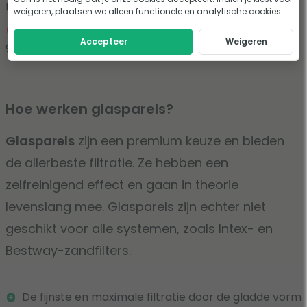
te werk gaan
weigeren, plaatsen we alleen functionele en analytische cookies.
Wat hoger in aanschafprijs in vergelijking met
Accepteer
Weigeren
gewoon filterglas
Hoe werken glasparels?
Glasparels
zijn een premium keuze en bieden
de allerbeste filtratie. Ze hebben een
zelfreinigend effect en gaan in theorie
levenslang mee. Glasparels zijn echter niet
geschikt voor alle systemen, zoals Intex- en
Bestway-zandfilters.
De fijnste en maximale filtratie door de gladde vorm