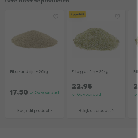
Gerelateerde producten
Populair
Filterzand fijn - 20kg
Filterglas fijn - 20kg
Fi
22,95
2
17,50
Op voorraad
Op voorraad
Bekijk dit product >
Bekijk dit product >