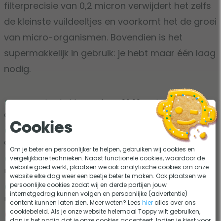
filterprecisie van 0,2 micron verwijdert het zelfs
de kleinste vuildeeltjes en voorkomt het de groei
van micro-organismen. Bovendien is het
supermakkelijk in gebruik: je hebt maar één laag
nodig.
Door zuiverheidsgraad van 99,99% minder
chemicaliën nodig
Cookies
Unieke technologie voorkomt vorming van micro-
organismen
Om je beter en persoonlijker te helpen, gebruiken wij cookies en
Maar één grootte filterglas nodig voor maximaal
vergelijkbare technieken. Naast functionele cookies, waardoor de
website goed werkt, plaatsen we ook analytische cookies om onze
resultaat, ook bij een grotere hoeveelheid.
website elke dag weer een beetje beter te maken. Ook plaatsen we
persoonlijke cookies zodat wij en derde partijen jouw
Kan keer op keer gebruikt worden; gaat levenslang
internetgedrag kunnen volgen en persoonlijke (advertentie)
mee
content kunnen laten zien. Meer weten? Lees
hier
alles over ons
cookiebeleid. Als je onze website helemaal Toppy wilt gebruiken,
Filterglas kan wat scherp zijn; daardoor voorzichtig
dan is het nodig dat je onze cookies accepteert. Indien je kiest voor