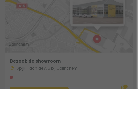
Bezoek de showroom
Spijk - aan de A15 bij Gorinchem
Route & Openingstijden