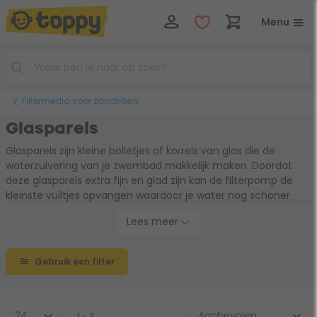
Menu
Filtermedia voor zandfilters
Glasparels
Glasparels zijn kleine bolletjes of korrels van glas die de
waterzuivering van je zwembad makkelijk maken. Doordat
deze glasparels extra fijn en glad zijn kan de filterpomp de
kleinste vuiltjes opvangen waardoor je water nog schoner
wordt. Een groot voordeel ten opzichte van filterglas en -
Lees meer
zand is dat parels zelfreinigend zijn. De levensduur van
glasparels is dan ook ongeveer 25 jaar, het gaat dus super
lang mee.De juiste glasparels vind je hieronder!
Gebruik een filter
1 - 2