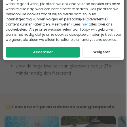
website goed werkt, plaatsen we ook analytische cookies om onze
website elke dag weer een beetje beter te maken. Ook plaatsen we
De voordelen van glasparels
persoonlijke cookies zodat wij en derde partijen jouw
internetgedrag kunnen volgen en persoonlijke (advertentie)
Glasparels hebben een lange levensduur, ze gaan
content kunnen laten zien. Meer weten? Lees
hier
alles over ons
cookiebeleid. Als je onze website helemaal Toppy wilt gebruiken,
ongeveer 25 jaar mee
dan is het nodig dat je onze cookies accepteert. Indien je kiest voor
Glasparels zijn zelfreinigend, dit kan makkelijk gedaan
weigeren, plaatsen we alleen functionele en analytische cookies.
worden door ze te backwashen (terugspoelen)
Glasparels filteren zelfs de kleinste vuildeeltjes uit het
Accepteer
Weigeren
zwembadwater
Door de hoge kwaliteit van glasparels heb je 25%
minder nodig dan filterzand
Lees onze tips en adviezen over glasparels