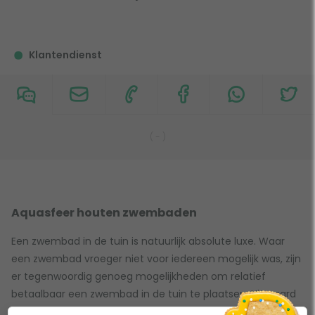
Klantendienst
(
-
)
Aquasfeer houten zwembaden
Een zwembad in de tuin is natuurlijk absolute luxe. Waar
een zwembad vroeger niet voor iedereen mogelijk was, zijn
er tegenwoordig genoeg mogelijkheden om relatief
betaalbaar een zwembad in de tuin te plaatsen. Uiteraard
zijn er de opzetzwembaden van Intex. Maar voor wie net