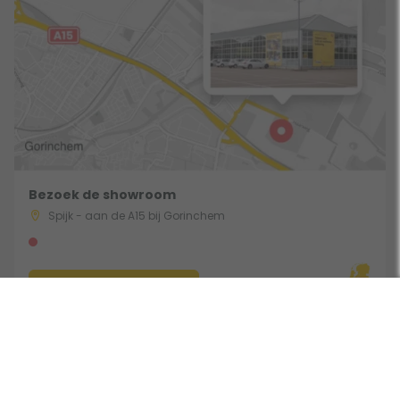
Bezoek de showroom
Spijk - aan de A15 bij Gorinchem
Route & Openingstijden