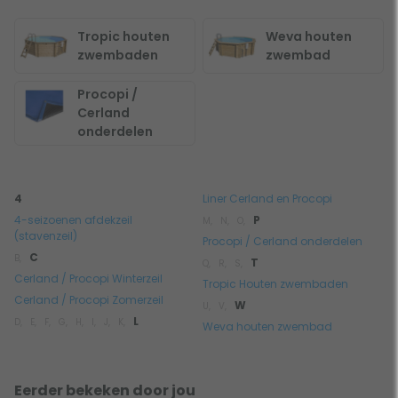
Tropic houten
Weva houten
zwembaden
zwembad
Procopi /
Cerland
onderdelen
4
Liner Cerland en Procopi
4-seizoenen afdekzeil
P
M,
N,
O,
(stavenzeil)
Procopi / Cerland onderdelen
C
B,
T
Q,
R,
S,
Cerland / Procopi Winterzeil
Tropic Houten zwembaden
Cerland / Procopi Zomerzeil
W
U,
V,
L
D,
E,
F,
G,
H,
I,
J,
K,
Weva houten zwembad
Eerder bekeken door jou