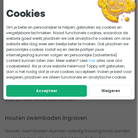
wat meer luxe en conform eist zijn er de houten
Cookies
zwembaden. Een houten zwembad in de tuin staat voor
ultieme luxe. U kunt in de zomer heerlijk genieten van de
Om je beter en persoonlijker te helpen, gebruiken wij cookies en
verkoeling. Voor kinderen wordt een zwembad in de tuin
vergelijkbare technieken. Naast functionele cookies, waardoor de
natuurlijk één groot speelparadijs.
website goed werkt, plaatsen we ook analytische cookies om onze
website elke dag weer een beetje beter te maken. Ook plaatsen we
persoonlijke cookies zodat wij en derde partijen jouw
Houten zwembad; stijlvol in iedere tuin
internetgedrag kunnen volgen en persoonlijke (advertentie)
content kunnen laten zien. Meer weten? Lees
hier
alles over ons
cookiebeleid. Als je onze website helemaal Toppy wilt gebruiken,
Een houten zwembad staat prachtig in iedere tuin. Door de
dan is het nodig dat je onze cookies accepteert. Indien je kiest voor
houten structuur, krijgt het zwembad een prachtig
weigeren, plaatsen we alleen functionele en analytische cookies.
natuurlijke aangezicht die zorgt voor een mooie, rustige
Accepteer
Weigeren
uistraling. Een houten zwembad is een abosolute aanwinst
voor u, maar vooral voor uw tuin.
Houten zwembaden ingraven
Houten zwembaden kunnen volledig bovengronds worden