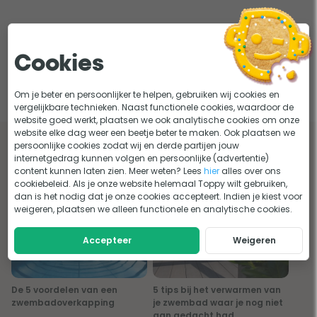
Cookies
Cerland / Procopi Winterzeil
Om je beter en persoonlijker te helpen, gebruiken wij cookies en
vergelijkbare technieken. Naast functionele cookies, waardoor de
website goed werkt, plaatsen we ook analytische cookies om onze
website elke dag weer een beetje beter te maken. Ook plaatsen we
persoonlijke cookies zodat wij en derde partijen jouw
Lees onze tips en adviezen over cerland /
internetgedrag kunnen volgen en persoonlijke (advertentie)
procopi winterzeil
content kunnen laten zien. Meer weten? Lees
hier
alles over ons
cookiebeleid. Als je onze website helemaal Toppy wilt gebruiken,
dan is het nodig dat je onze cookies accepteert. Indien je kiest voor
weigeren, plaatsen we alleen functionele en analytische cookies.
Accepteer
Weigeren
De 5 voordelen van een
5 tips bij het verwarmen van
zwembadoverkapping
je zwembad waar je nog niet
aan gedacht had