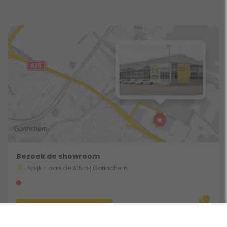
Bezoek de showroom
Spijk - aan de A15 bij Gorinchem
Route & Openingstijden
Gebruik een filter