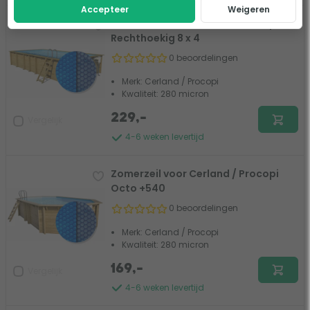
Accepteer
Weigeren
Zomerzeil voor Cerland / Procopi
Rechthoekig 8 x 4
0 beoordelingen
Merk: Cerland / Procopi
Kwaliteit: 280 micron
229,-
Vergelijk
4-6 weken levertijd
Zomerzeil voor Cerland / Procopi
Octo +540
0 beoordelingen
Merk: Cerland / Procopi
Kwaliteit: 280 micron
169,-
Vergelijk
4-6 weken levertijd