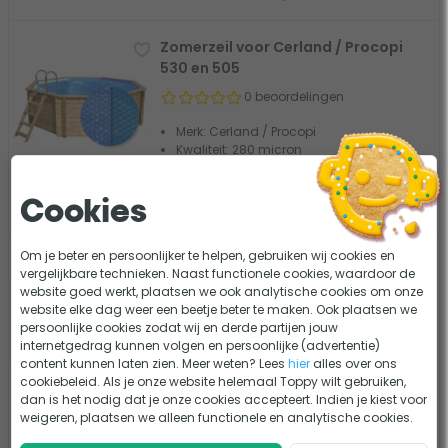
Zomerzeil voor Cerland / Procopi
530 en 505
0 beoordelingen
Merk: Cerland / Procopi
Kwaliteit: 280 micron
199,-
Vergelijk
Cookies
4-6 weken levertijd
Om je beter en persoonlijker te helpen, gebruiken wij cookies en
Zomerzeil voor Cerland / Procopi
vergelijkbare technieken. Naast functionele cookies, waardoor de
Octo +510
website goed werkt, plaatsen we ook analytische cookies om onze
website elke dag weer een beetje beter te maken. Ook plaatsen we
0 beoordelingen
persoonlijke cookies zodat wij en derde partijen jouw
internetgedrag kunnen volgen en persoonlijke (advertentie)
Merk: Cerland / Procopi
content kunnen laten zien. Meer weten? Lees
hier
alles over ons
Kwaliteit: 280 micron
cookiebeleid. Als je onze website helemaal Toppy wilt gebruiken,
dan is het nodig dat je onze cookies accepteert. Indien je kiest voor
149,-
Vergelijk
weigeren, plaatsen we alleen functionele en analytische cookies.
4-6 weken levertijd