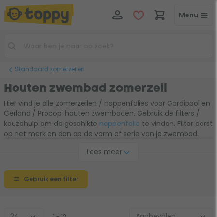
Menu
Standaard zomerzeilen
Houten zwembad zomerzeil
Hier vind je alle zomerzeilen / noppenfolies voor Gardipool en
Cerland / Procopi houten zwembaden. Gebruik de filters /
keuzehulp om de geschikte
noppenfolie
te vinden. Filter eerst
op het merk en dan op de vorm of serie van je zwembad.
Vervolgens kun je snel de juiste afmeting of het juiste model
Lees meer
kiezen. Ondanks dat de Gardipool zomerzeilen van betere
kwaliteit zijn, raden we bij een Cerland / Procopi zwembad
aan gewoon een zomerzeil te nemen van hetzelfde merk.
Gebruik een filter
Dan weet je zeker dat deze past.
1 - 12