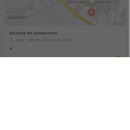
Bezoek de showroom
Spijk - aan de A15 bij Gorinchem
Route & Openingstijden
Gebruik een filter
Volg ons: