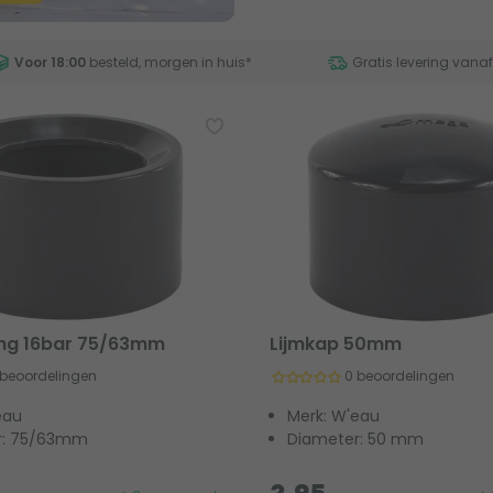
Voor 18:00
besteld, morgen in huis
*
Gratis levering vana
ing 16bar 75/63mm
Lijmkap 50mm
 beoordelingen
0 beoordelingen
eau
Merk: W'eau
r: 75/63mm
Diameter: 50 mm