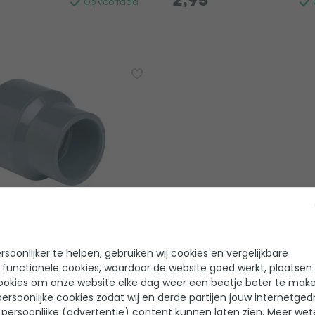
2,95
Op voorraad
ok PVC 63/50mm x 1 ½"
 beoordelingen
soonlijker te helpen, gebruiken wij cookies en vergelijkbare
 functionele cookies, waardoor de website goed werkt, plaatsen
eau
ookies om onze website elke dag weer een beetje beter te make
r: 63/50mm
ersoonlijke cookies zodat wij en derde partijen jouw internetged
persoonlijke (advertentie) content kunnen laten zien. Meer we