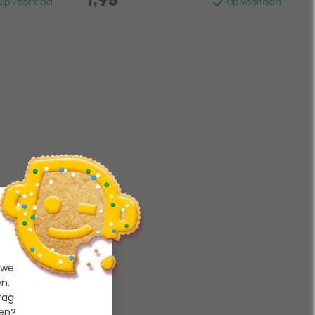
1,95
Op voorraad
Op voorraad
 we
n.
rag
ten?