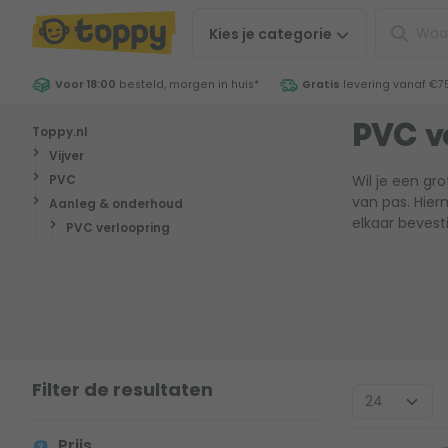
Kies je
categorie
Voor 18:00
besteld, morgen in huis
*
Gratis
levering vanaf €7
Toppy.nl
PVC v
Vijver
PVC
Wil je een g
van pas. Hier
Aanleg & onderhoud
elkaar bevest
PVC verloopring
Filter de resultaten
Prijs