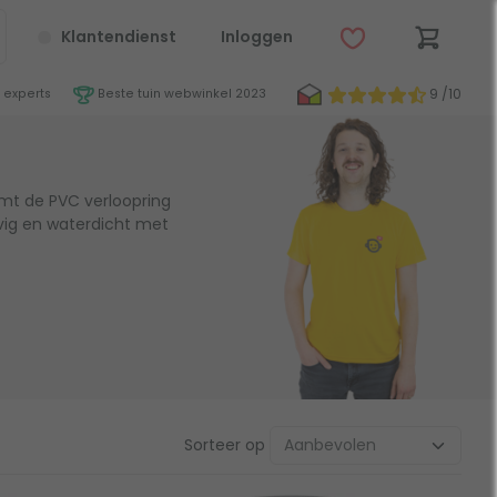
Klantendienst
Inloggen
9 /10
 experts
Beste tuin webwinkel 2023
mt de PVC verloopring
vig en waterdicht met
Sorteer op