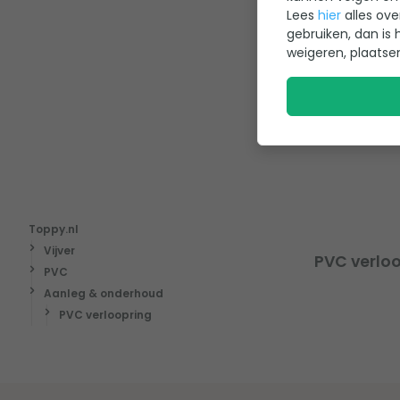
5,95
Lees
hier
alles ove
gebruiken, dan is 
weigeren, plaatse
Toppy.nl
Vijver
PVC verlo
PVC
Aanleg & onderhoud
PVC verloopring