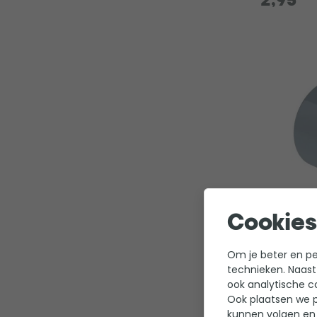
2,95
Verloops
Cookies
lijm
0
Om je beter en per
technieken. Naast
Merk: W'
ook analytische c
Diamete
Ook plaatsen we p
kunnen volgen en 