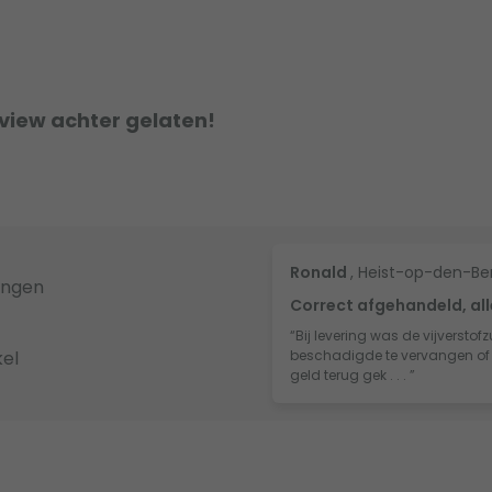
eview achter gelaten!
Ronald
, Heist-op-den-Be
ingen
Correct afgehandeld, all
“Bij levering was de vijversto
el
beschadigde te vervangen of te
geld terug gek . . . ”