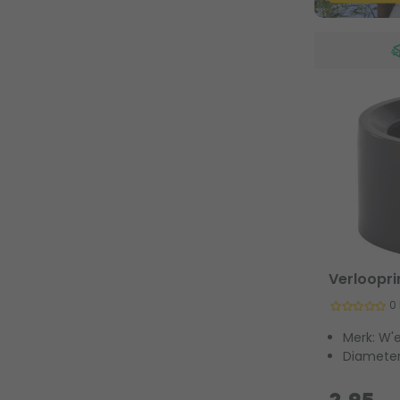
Verloopr
0
Merk: W'
Diamete