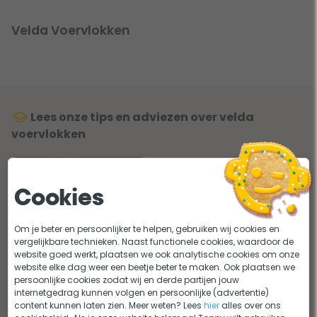
Velda Voervlokken
Lees onze tips en adviezen over velda
voervlokken
Cookies
Om je beter en persoonlijker te helpen, gebruiken wij cookies en
vergelijkbare technieken. Naast functionele cookies, waardoor de
4 tips voor het voeren van je
website goed werkt, plaatsen we ook analytische cookies om onze
vissen
website elke dag weer een beetje beter te maken. Ook plaatsen we
persoonlijke cookies zodat wij en derde partijen jouw
internetgedrag kunnen volgen en persoonlijke (advertentie)
Lees het advies
content kunnen laten zien. Meer weten? Lees
hier
alles over ons