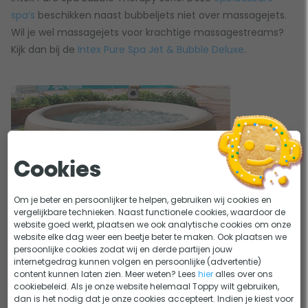
spa’s
beschikken naast bubbeljets niet over massagejets.
Wil je wel massagejets voor krachtige massagestreams?
Kijk dan bij de
Intex Pure Spa Jet & Bubble Deluxe
.
Cookies
Om je beter en persoonlijker te helpen, gebruiken wij cookies en
vergelijkbare technieken. Naast functionele cookies, waardoor de
website goed werkt, plaatsen we ook analytische cookies om onze
website elke dag weer een beetje beter te maken. Ook plaatsen we
6 persoons standaard
persoonlijke cookies zodat wij en derde partijen jouw
internetgedrag kunnen volgen en persoonlijke (advertentie)
Bubbeljets: 140
content kunnen laten zien. Meer weten? Lees
hier
alles over ons
Vorm: rond
cookiebeleid. Als je onze website helemaal Toppy wilt gebruiken,
dan is het nodig dat je onze cookies accepteert. Indien je kiest voor
Kleur: beige