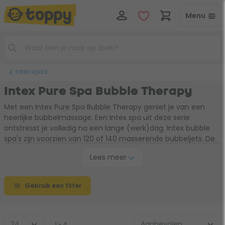
Menu
Intex spa's
Intex Pure Spa Bubble Therapy
Met een Intex Pure Spa Bubble Therapy geniet je van een
heerlijke bubbelmassage. Een Intex spa uit deze serie
ontstresst je volledig na een lange (werk)dag. Intex bubble
spa's zijn voorzien van 120 of 140 masserende bubbeljets. De
Intex Pure Spa Plus modellen beschikken zelfs over 140 of 170
Lees meer
bubbeljets. Respectievelijk voor 4 en 6 personen. Behalve de
standaard Intex accessoires worden er bij de Intex Pure Spa
Plus ook nog LED verlichting en hoofdkussens meegeleverd.
Gebruik een filter
Kies hieronder je favoriete model.
1 - 4