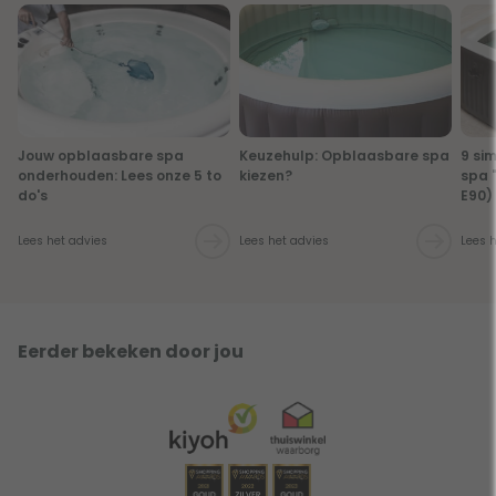
Jouw opblaasbare spa
Keuzehulp: Opblaasbare spa
9 si
onderhouden: Lees onze 5 to
kiezen?
spa 
do's
E90)
Lees het advies
Lees het advies
Lees 
Eerder bekeken door jou