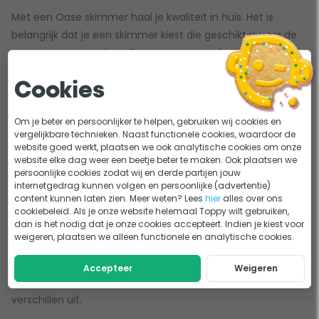
Met een Oase skimmer haal je kwaliteit in huis. Het is
belangrijk dat je een skimmer kiest die geschikt is voor de
grootte van jouw vijver. Daarnaast moet de
pompcapaciteit ongeveer gelijk liggen met die van je
vijverpomp. Kijk dus even goed naar de maximale
Cookies
pompcapaciteit van de skimmer. Deze mag niet lager
Om je beter en persoonlijker te helpen, gebruiken wij cookies en
liggen dan de pompcapaciteit van je vijverpomp. Waar je
vergelijkbare technieken. Naast functionele cookies, waardoor de
verder nog naar moet kijken, is de werking van de skimmer.
website goed werkt, plaatsen we ook analytische cookies om onze
website elke dag weer een beetje beter te maken. Ook plaatsen we
persoonlijke cookies zodat wij en derde partijen jouw
Werking Oase skimmer
internetgedrag kunnen volgen en persoonlijke (advertentie)
content kunnen laten zien. Meer weten? Lees
hier
alles over ons
Er zijn 3 verschillende manieren waarop een Oase skimmer
cookiebeleid. Als je onze website helemaal Toppy wilt gebruiken,
dan is het nodig dat je onze cookies accepteert. Indien je kiest voor
kan functioneren. Dit heeft vooral met de aanzuiging te
weigeren, plaatsen we alleen functionele en analytische cookies.
maken. Deze kan zelfstandig zijn (met een interne pomp),
deze kan met behulp van een externe vijverpomp zijn, of
Accepteer
Weigeren
deze kan gravitair zijn. We leggen hieronder kort de
verschillen uit.