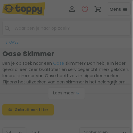
Menu
OASE
Oase Skimmer
Ben je op zoek naar een
Oase
skimmer? Dan heb je in ieder
geval al een zeer kwalitatief en servicegericht merk gekozen.
Iedere skimmer van Oase heeft zo zijn eigen kenmerken.
Tijdens het uitzoeken van een skimmer is het belangrijk om
te kijken naar de grootte van je vijver en de capaciteit van je
Lees meer
vijverpomp. Maar ook de werking van de skimmer is belangrijk.
Gebruik de keuzehulp of lees verder voor meer informatie
over de werking en extra functies van een Oase skimmer.
Gebruik een filter
1 - 8