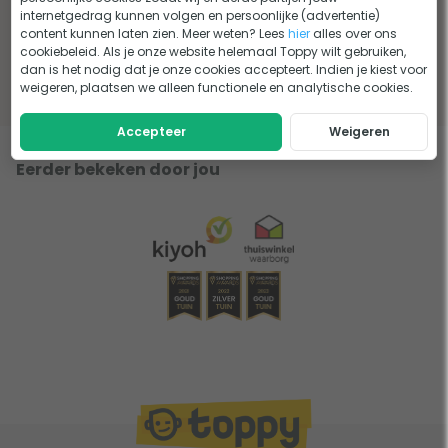
4 tips om het beste koivoer te
internetgedrag kunnen volgen en persoonlijke (advertentie)
kiezen
content kunnen laten zien. Meer weten? Lees
hier
alles over ons
cookiebeleid. Als je onze website helemaal Toppy wilt gebruiken,
dan is het nodig dat je onze cookies accepteert. Indien je kiest voor
Lees het advies
weigeren, plaatsen we alleen functionele en analytische cookies.
Accepteer
Weigeren
Eerder bekeken door jou