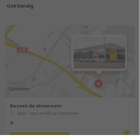
Ook handig
Bezoek de showroom
Spijk - aan de A15 bij Gorinchem
Route & Openingstijden