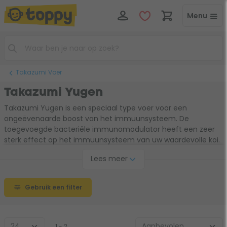
Menu
Takazumi Voer
Takazumi Yugen
Takazumi Yugen is een speciaal type voer voor een
ongeëvenaarde boost van het immuunsysteem. De
toegevoegde bacteriële immunomodulator heeft een zeer
sterk effect op het immuunsysteem van uw waardevolle koi.
Zowel bij jonge als bij volwassen koi zorgt het toedienen van
Lees meer
Takazumi
Yugen voor een goed ontwikkeld en superieur
functionerend immuunsysteem. De voordelen hiervan zijn
onder andere een snellere groei, een spectaculaire
Gebruik een filter
kleurontwikkeling en bovenal een sterke verbetering van de
natuurlijke weerstand.
1 - 2