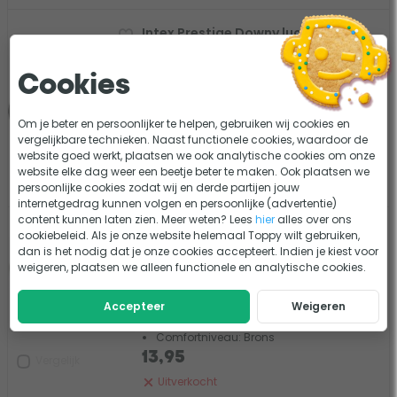
Intex Prestige Downy luchtbed - 1-
persoons (99 cm)
0 beoordelingen
Cookies
191 x 99 x 25 cm (lxbxh)
Zonder pomp
Om je beter en persoonlijker te helpen, gebruiken wij cookies en
Comfortniveau: Brons
vergelijkbare technieken. Naast functionele cookies, waardoor de
website goed werkt, plaatsen we ook analytische cookies om onze
13,95
Vergelijk
website elke dag weer een beetje beter te maken. Ook plaatsen we
Uitverkocht
persoonlijke cookies zodat wij en derde partijen jouw
internetgedrag kunnen volgen en persoonlijke (advertentie)
content kunnen laten zien. Meer weten? Lees
hier
alles over ons
Intex Deluxe Laag luchtbed - 1-
cookiebeleid. Als je onze website helemaal Toppy wilt gebruiken,
persoons (99 cm)
dan is het nodig dat je onze cookies accepteert. Indien je kiest voor
weigeren, plaatsen we alleen functionele en analytische cookies.
1 beoordeling
191 x 99 x 25 cm (lxbxh)
Accepteer
Weigeren
Zonder pomp
Comfortniveau: Brons
13,95
Vergelijk
Uitverkocht