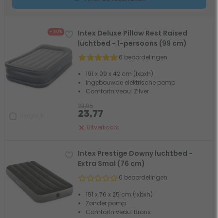
Intex Deluxe Pillow Rest Raised
- 30%
luchtbed - 1-persoons (99 cm)
6 beoordelingen
191 x 99 x 42 cm (lxbxh)
Ingebouwde elektrische pomp
Comfortniveau: Zilver
33,95
23,77
Vergelijk
Uitverkocht
Intex Prestige Downy luchtbed -
Extra Smal (76 cm)
0 beoordelingen
191 x 76 x 25 cm (lxbxh)
Zonder pomp
Comfortniveau: Brons