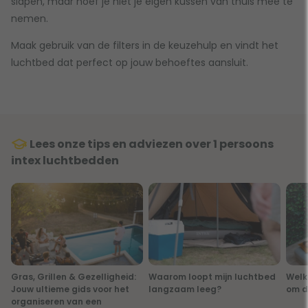
slapen, maar hoef je niet je eigen kussen van thuis mee te
nemen.
Maak gebruik van de filters in de keuzehulp en vindt het
luchtbed dat perfect op jouw behoeftes aansluit.
Lees onze tips en adviezen over 1 persoons
intex luchtbedden
Gras, Grillen & Gezelligheid:
Waarom loopt mijn luchtbed
Welk
Jouw ultieme gids voor het
langzaam leeg?
om d
organiseren van een