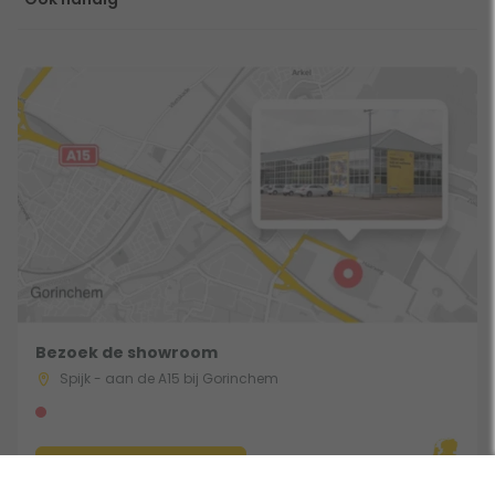
Bezoek de showroom
Spijk - aan de A15 bij Gorinchem
Route & Openingstijden