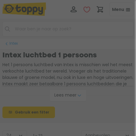
Menu
Intex
Intex luchtbed 1 persoons
Het 1 persoons luchtbed van Intex is misschien wel het meest
verkochte luchtbed ter wereld. Vroeger als het traditionele
blauwe of groene model, nu ook in luxe en hoge uitvoeringen.
Intex maakt zeer betaalbare 1 persoons luchtbedden die je
kunt gebruiken op de camping, op reis, als logeerbed of
Lees meer
tijdens een festival. Wil je veel comfort of gebruik je een
luchtbed regelmatig, dan adviseren wij je een hoog 1
persoons luchtbed van Intex. Afhankelijk van het model wordt
Gebruik een filter
het 1 persoons luchtbed uitgerust met een ingebouwde
pomp. Kijk goed naar je wensen en gebruik onze keuzehulp en
vindt snel het geschikte 1 persoons Intex luchtbed.
1 - 22