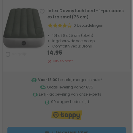
Intex Downy luchtbed - 1-persoons
extra smal (76 cm)
10 beoordelingen
191 x 76 x 25 cm (lxbxh)
Ingebouwde voetpomp
Comfortniveau: Brons
14,95
Vergelijk
Uitverkocht
Voor 18:00
besteld, morgen in huis
*
Gratis levering vanaf €75
Eerlijk aabeveling van onze experts
90 dagen bedenktijd
Filter de resultaten