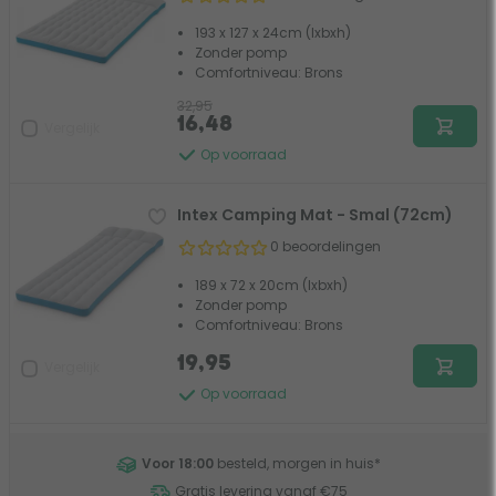
193 x 127 x 24cm (lxbxh)
Zonder pomp
Comfortniveau: Brons
32,95
16,48
Vergelijk
Op voorraad
Intex Camping Mat - Smal (72cm)
0 beoordelingen
189 x 72 x 20cm (lxbxh)
Zonder pomp
Comfortniveau: Brons
19,95
Vergelijk
Op voorraad
Voor 18:00
besteld, morgen in huis
*
Gratis levering vanaf €75