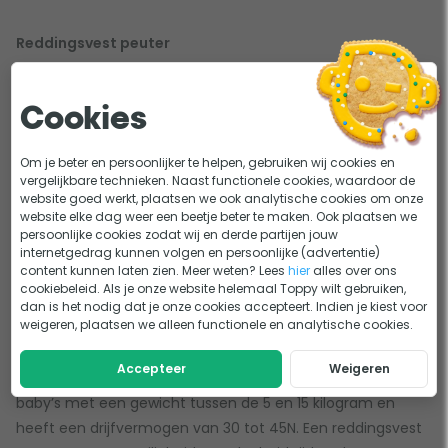
Reddingsvest peuter
Een reddingsvest voor een peuter is geschikt voor kinderen
tussen de 1,5 en 4 jaar met een gewicht van 15 tot 25
Cookies
kilogram. Het drijfvermogen van het peuter reddingsvest
varieert van 40 tot 60N. Een reddingsvest voor een peuter
Om je beter en persoonlijker te helpen, gebruiken wij cookies en
is doorgaans voorzien van een grijplus, waardoor je
vergelijkbare technieken. Naast functionele cookies, waardoor de
gemakkelijk je peuter beet kunt pakken. Daarnaast zorgt
website goed werkt, plaatsen we ook analytische cookies om onze
website elke dag weer een beetje beter te maken. Ook plaatsen we
het reddingsvest ervoor dat je kind op de rug gedraaid
persoonlijke cookies zodat wij en derde partijen jouw
wordt, zodat de mond en neus boven water blijven.
internetgedrag kunnen volgen en persoonlijke (advertentie)
content kunnen laten zien. Meer weten? Lees
hier
alles over ons
cookiebeleid. Als je onze website helemaal Toppy wilt gebruiken,
Reddingsvest baby
dan is het nodig dat je onze cookies accepteert. Indien je kiest voor
weigeren, plaatsen we alleen functionele en analytische cookies.
Een reddingvest voor een baby is altijd een vaststof
reddingsvest. Dit type reddingsvest is het veiligst voor de
Accepteer
Weigeren
allerkleinsten. Het baby reddingsvest wordt gedragen door
baby’s met een gewicht tussen de 5 en 15 kilogram en
heeft een drijfvermogen van 30 tot 45N. Een reddingsvest