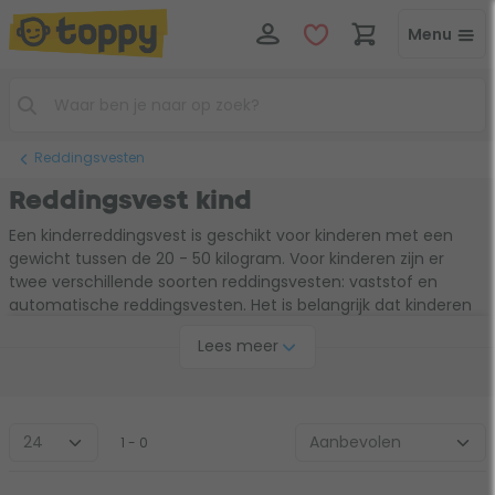
Menu
Reddingsvesten
Reddingsvest kind
Een kinderreddingsvest is geschikt voor kinderen met een
gewicht tussen de 20 - 50 kilogram. Voor kinderen zijn er
twee verschillende soorten reddingsvesten: vaststof en
automatische reddingsvesten. Het is belangrijk dat kinderen
tijdens het varen een reddingsvesten dragen, ook als zij
Lees meer
kunnen zwemmen. Wanneer je zoon of dochter in het water
beland wordt zij of hij omgedraaid op de rug, zodat kunnen ze
altijd adem halen. Dankzij een reddingsvest kun je met een
gerust gevoel een dagje gaan varen.
1 - 0