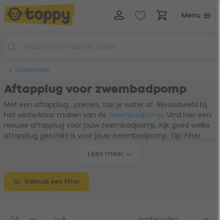
Menu
Onderdelen
Aftapplug voor zwembadpomp
Met een aftapplug....precies, tap je water af. Bijvoorbeeld bij
het winterklaar maken van de
zwembadpomp
. Vind hier een
nieuwe aftapplug voor jouw zwembadpomp. Kijk goed welke
aftapplug geschikt is voor jouw zwembadpomp. Tip! Filter
eerst op merk om de lijst met geschikte types/modellen
Lees meer
korter te maken.
Gebruik een filter
1 - 8