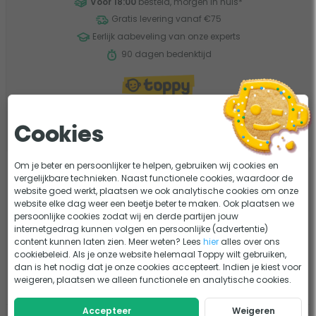
Voor 18:00
besteld, morgen in huis
*
Gratis levering vanaf €75
Eerlijk aabeveling van onze experts
90 dagen bedenktijd
Filter de resultaten
Cookies
Om je beter en persoonlijker te helpen, gebruiken wij cookies en
Aftapplug voor Speck Badu
vergelijkbare technieken. Naast functionele cookies, waardoor de
Picco/Magic/EcoTouch
website goed werkt, plaatsen we ook analytische cookies om onze
website elke dag weer een beetje beter te maken. Ook plaatsen we
zwembadpomp
persoonlijke cookies zodat wij en derde partijen jouw
0 beoordelingen
internetgedrag kunnen volgen en persoonlijke (advertentie)
content kunnen laten zien. Meer weten? Lees
hier
alles over ons
Merk: Speck
cookiebeleid. Als je onze website helemaal Toppy wilt gebruiken,
7,95
dan is het nodig dat je onze cookies accepteert. Indien je kiest voor
Vergelijk
weigeren, plaatsen we alleen functionele en analytische cookies.
Tijdelijk uit voorraad
Accepteer
Weigeren