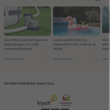
Geschikte aansluitingen en
Jouw zwembadpomp
Het 
koppelingen voor mijn
aansluiten? Hier moet je op
wint
zwembad(pomp)
letten
zand
Lees het advies
Lees het advies
Lees 
Eerder bekeken door jou