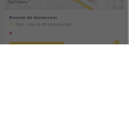
Bezoek de showroom
Spijk - aan de A15 bij Gorinchem
Route & Openingstijden
Gebruik een filter
Volg ons:
Beoordeeld door klanten met een 9,0 uit 30762 beoordelingen •
Onderdeel van Toppy B.V. • Alle prijzen zijn inclusief BTW •
Copyright 2006 - 2026