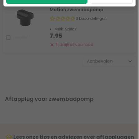
Aftapplug voor Speck Badu Top/Eco
Motion zwembadpomp
0 beoordelingen
Merk: Speck
7,95
Vergelijk
Tijdelijk uit voorraad
Aftapplug voor zwembadpomp
Lees onze tips en adviezen over aftappluggen