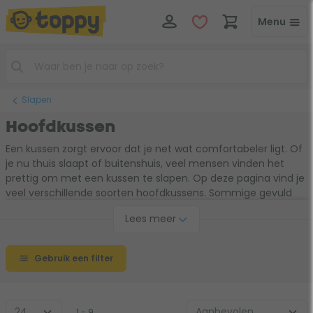
Menu
Slapen
Hoofdkussen
Een kussen zorgt ervoor dat je net wat comfortabeler ligt. Of
je nu thuis slaapt of buitenshuis, veel mensen vinden het
prettig om met een kussen te slapen. Op deze pagina vind je
veel verschillende soorten hoofdkussens. Sommige gevuld
met lucht, andere met een synthetische vulling. Bedenk van
Lees meer
te voren goed in welke situatie jij het kussen gaat gebruiken.
Moet je het kussen compact mee kunnen nemen? Dan
raden wij een kussen die gevuld kan worden met lucht aan.
Gebruik een filter
Ben je opzoek naar een kussen die vergelijkbaar is met je
kussen thuis? Dan is een kussen met een synthetische vulling
meer iets voor jou.
1 - 9