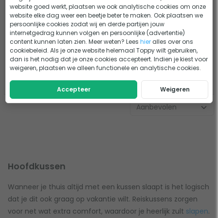
Cocoon Air-Core Pillow Ultralight 28
- 20%
website goed werkt, plaatsen we ook analytische cookies om onze
cm x 35 cm Reiskussen
website elke dag weer een beetje beter te maken. Ook plaatsen we
persoonlijke cookies zodat wij en derde partijen jouw
1 beoordeling
internetgedrag kunnen volgen en persoonlijke (advertentie)
content kunnen laten zien. Meer weten? Lees
hier
alles over ons
Materiaal vulling: Opblaasbaar
cookiebeleid. Als je onze website helemaal Toppy wilt gebruiken,
dan is het nodig dat je onze cookies accepteert. Indien je kiest voor
26,95
21,56
weigeren, plaatsen we alleen functionele en analytische cookies.
Vergelijk
Tijdelijk uit voorraad
Accepteer
Weigeren
Hoofdkussen
Wanneer je thuis altijd met een kussen slaapt is het logisch
dat je dit ook graag op vakantie wilt. Reiskussens zorgen
voor net wat extra comfort, waardoor je heerlijk zult
slapen
.