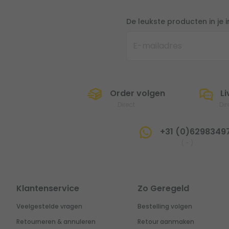
De leukste producten in je 
Order volgen
Li
Direct
Dir
+31 (0)6298349
(
-
)
Klantenservice
Zo Geregeld
Veelgestelde vragen
Bestelling volgen
Retourneren & annuleren
Retour aanmaken