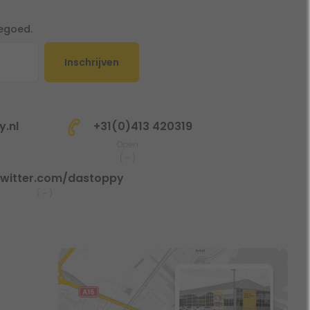
tegoed.
Inschrijven
.nl
+31(0)413 420319
Open
(
-
)
witter.com/dastoppy
(
-
)