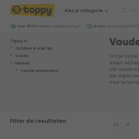
Kies je
categorie
Voor 18:00
besteld, morgen in huis
*
Gratis
levering vanaf €7
Toppy.nl
Vaude
Outdoor & vrije tijd
Vaude
Om je Vaude 
slaapt, wij b
Merken
van Vaude ku
Vaude reiskussens
dat slapen ee
mee te neme
Filter de resultaten