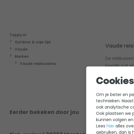
Toppy.nl
Outdoor & vrije tijd
Vaude rei
Vaude
Merken
De reiskussen
Vaude reiskussens
heerlijk zult
Hierdoor merk
Cookies
gladde en plu
Om je beter en per
technieken. Naast
ook analytische c
Eerder bekeken door jou
Ook plaatsen we p
kunnen volgen en 
Lees
hier
alles ove
gebruiken, dan is 