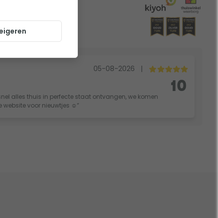
eigeren
05-08-2026
|
10
nel alles thuis in perfecte staat ontvangen, we komen
ie website voor nieuwtjes ☺️”