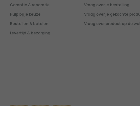
Garantie & reparatie
Vraag over je bestelling
Hulp bij je keuze
Vraag over je gekochte prod
Bestellen & betalen
Vraag over product op de we
Levertijd & bezorging