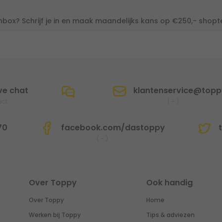
inbox? Schrijf je in en maak maandelijks kans op €250,- shop
ve chat
klantenservice@toppy
ect
(
-
)
70
facebook.com/dastoppy
t
(
-
)
Over Toppy
Ook handig
Over Toppy
Home
Werken bij Toppy
Tips & adviezen