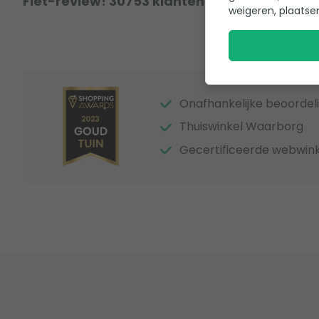
Fiet-review! 30753 klanten hebben al een r
weigeren, plaatse
Onafhankelijke beoordel
Thuiswinkel Waarborg
Gecertificeerde webwink