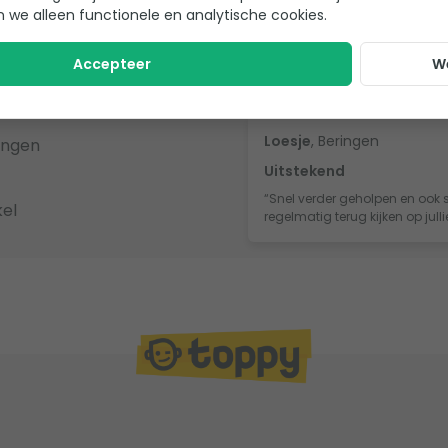
eview achter gelaten!
n we alleen functionele en analytische cookies.
Accepteer
W
Loesje
, Beringen
ingen
Uitstekend
“Snel verder geholpen en ook s
el
regelmatig terug kijken op jull