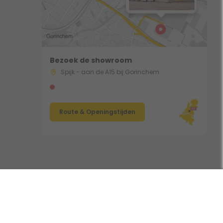
Bezoek de showroom
Spijk - aan de A15 bij Gorinchem
Route & Openingstijden
Volg ons: