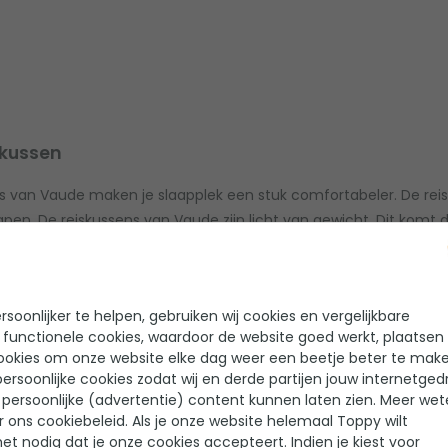
skussen
s van Vaude maken je slaapplek een stuk comfortabeler. De rei
 slapen. De reiskussens van Vaude zijn licht van gewicht. Dit kom
 je niet eens dat het kussen in je rugzak zit. De kussens ligge
izige stof. Een ander groot voordeel is dat je het kussen makkelij
soonlijker te helpen, gebruiken wij cookies en vergelijkbare
 functionele cookies, waardoor de website goed werkt, plaatsen
ookies om onze website elke dag weer een beetje beter te make
ersoonlijke cookies zodat wij en derde partijen jouw internetged
persoonlijke (advertentie) content kunnen laten zien. Meer we
r ons cookiebeleid. Als je onze website helemaal Toppy wilt
het nodig dat je onze cookies accepteert. Indien je kiest voor