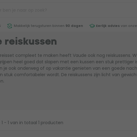
5
Makkelijk terugsturen binnen
90 dagen
Eerlijk advies
van onze
 reiskussen
reisset compleet te maken heeft Vaude ook nog reiskussens. W
egrijpen heel goed dat slapen met een kussen een stuk prettiger is
n je ook onderweg of op vakantie genieten van een goede nacht
n stuk comfortabeler wordt. De reiskussens zijn licht van gewich
n.
1 - 1
van in totaal 1 producten