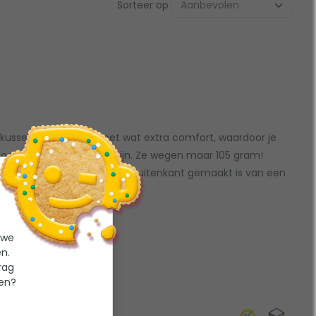
Sorteer op
skussens zorgen voor net wat extra comfort, waardoor je
t doordat ze opblaasbaar zijn. Ze wegen maar 105 gram!
n erg comfortabel doordat de buitenkant gemaakt is van een
k kunt uitwassen.
 we
n.
rag
ten?