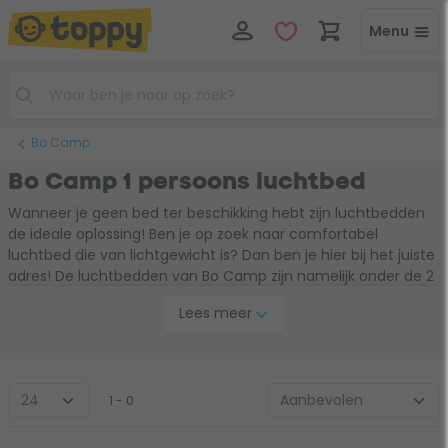
Menu
Bo Camp
Bo Camp 1 persoons luchtbed
Wanneer je geen bed ter beschikking hebt zijn luchtbedden
de ideale oplossing! Ben je op zoek naar comfortabel
luchtbed die van lichtgewicht is? Dan ben je hier bij het juiste
adres! De luchtbedden van Bo Camp zijn namelijk onder de 2
kilogram! Een belangrijk punt is dat desondanks het lichte
Lees meer
gewicht de luchtbedden nog steeds voorzien zijn van een
hoog comfortniveau. Dankzij dit lichte gewicht is een Bo
Camp luchtbed het perfecte maatje om mee op reis te
gaan.
1 - 0