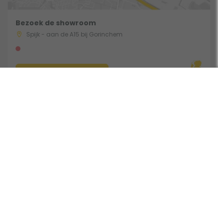
Bezoek de showroom
Spijk - aan de A15 bij Gorinchem
Route & Openingstijden
Gebruik een filter
Volg ons:
Beoordeeld door klanten met een 9,0 uit 30762 beoordelingen •
Onderdeel van Toppy B.V. • Alle prijzen zijn inclusief BTW •
Copyright 2006 - 2026
Cookies
•
Algemene voorwaarden
•
Privacy