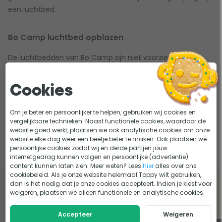
een luchtbed.
Bo Camp luchtbed opblazen
De luchtbedden van Bo Camp zijn niet voorzien van een
ingebouwde elektrische pomp. Geen probleem! Dankzij
onze
elektrische luchtpompen
is je luchtbed voor dat je
Cookies
het weet klaar voor gebruik. Ben je niet voorzien van
stroom? Ook dat is geen probleem, met een
hand-
of
Om je beter en persoonlijker te helpen, gebruiken wij cookies en
voetpomp
kan je waar en wanneer je maar wilt je luchtbed
vergelijkbare technieken. Naast functionele cookies, waardoor de
website goed werkt, plaatsen we ook analytische cookies om onze
oppompen.
website elke dag weer een beetje beter te maken. Ook plaatsen we
persoonlijke cookies zodat wij en derde partijen jouw
internetgedrag kunnen volgen en persoonlijke (advertentie)
content kunnen laten zien. Meer weten? Lees
hier
alles over ons
cookiebeleid. Als je onze website helemaal Toppy wilt gebruiken,
dan is het nodig dat je onze cookies accepteert. Indien je kiest voor
Lees onze tips en adviezen over 1 persoons bo
weigeren, plaatsen we alleen functionele en analytische cookies.
camp luchtbedden
Accepteer
Weigeren