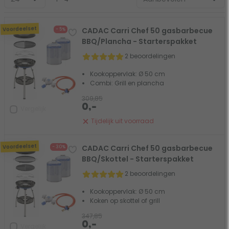
Voordeelset
CADAC Carri Chef 50 gasbarbecue
- 5%
BBQ/Plancha - Starterspakket
2 beoordelingen
Kookoppervlak: Ø 50 cm
Combi: Grill en plancha
309,85
0,-
Vergelijk
Tijdelijk uit voorraad
Voordeelset
CADAC Carri Chef 50 gasbarbecue
- 30%
BBQ/Skottel - Starterspakket
2 beoordelingen
Kookoppervlak: Ø 50 cm
Koken op skottel of grill
347,85
0,-
Vergelijk