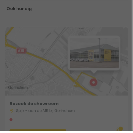
Ook handig
Bezoek de showroom
Spijk - aan de A15 bij Gorinchem