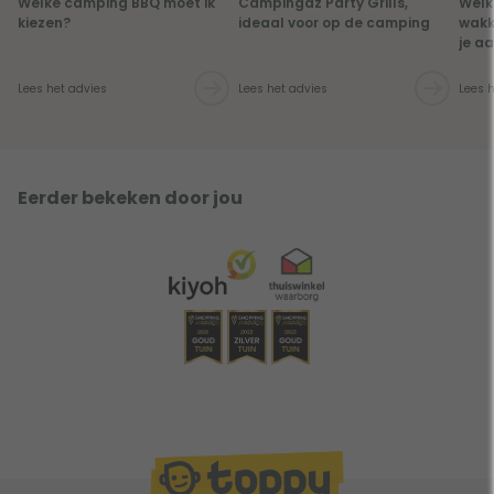
Welke camping BBQ moet ik
Campingaz Party Grills,
Welk
kiezen?
ideaal voor op de camping
wakk
je aa
Lees het advies
Lees het advies
Lees 
Eerder bekeken door jou