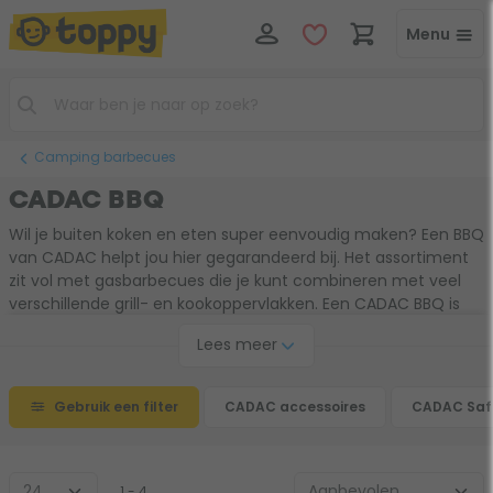
Menu
Camping barbecues
CADAC BBQ
Wil je buiten koken en eten super eenvoudig maken? Een BBQ
van CADAC helpt jou hier gegarandeerd bij. Het assortiment
zit vol met gasbarbecues die je kunt combineren met veel
verschillende grill- en kookoppervlakken. Een CADAC BBQ is
compact, gemakkelijk op te zetten en heel snel op
Lees meer
temperatuur. Ideaal voor op de camping!
Gebruik een filter
CADAC accessoires
CADAC Safa
1 - 4