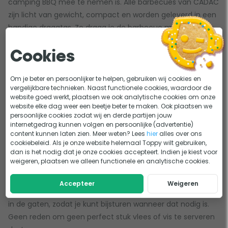
camping BBQ mee te nemen is. Alle barbecues van CADAC
zijn licht van gewicht, compact en worden geleverd in een
handige draagtas. Zo draag je de barbecue makkelijk met
je mee op vakantie, maar ook tijdens een dagje naar het
park of het strand. Zoek je een klein, tafelmodel camping
Cookies
BBQ? Kijk dan zeker eens bij de
CADAC Citi Chef 40
en
CADAC Safari Chef
.
Om je beter en persoonlijker te helpen, gebruiken wij cookies en
vergelijkbare technieken. Naast functionele cookies, waardoor de
website goed werkt, plaatsen we ook analytische cookies om onze
Automatische piëzo-ontsteking en nauwkeurige
website elke dag weer een beetje beter te maken. Ook plaatsen we
persoonlijke cookies zodat wij en derde partijen jouw
thermometer
internetgedrag kunnen volgen en persoonlijke (advertentie)
content kunnen laten zien. Meer weten? Lees
hier
alles over ons
Wat fijn is aan de barbecues van CADAC is dat je binnen
cookiebeleid. Als je onze website helemaal Toppy wilt gebruiken,
dan is het nodig dat je onze cookies accepteert. Indien je kiest voor
no-time je eerste stuk vlees, vis of groente kunt bereiden.
weigeren, plaatsen we alleen functionele en analytische cookies.
De barbecues zijn namelijk voorzien van een automatische
piëzo-ontsteking en zijn snel op temperatuur. Met de
Accepteer
Weigeren
nauwkeurige thermometer houd je de temperatuur goed
in de gaten, zodat je kunt bijsturen wanneer dat nodig is.
Geen reden om geen perfect stuk vlees of vis te serveren