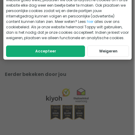
website elke dag weer een beetje beter te maken. Ook plaatsen we
persoonlijke cookies zodat wij en derde partijen jouw
internetgedrag kunnen volgen en persoonlijke (advertentie)
content kunnen laten zien. Meer weten? Lees
hier
alles over ons
cookiebeleid. Als je onze website helemaal Toppy wilt gebruiken,
Toppy's picknick tips!
dan is het nodig dat je onze cookies accepteert. Indien je kiest voor
weigeren, plaatsen we alleen functionele en analytische cookies.
Lees het advies
Accepteer
Weigeren
Eerder bekeken door jou