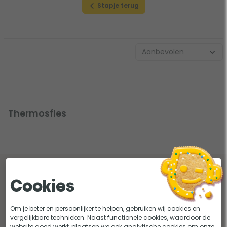
Stapje terug
Thermosfles
Lees onze tips en adviezen over
Cookies
thermosflessen
Om je beter en persoonlijker te helpen, gebruiken wij cookies en
vergelijkbare technieken. Naast functionele cookies, waardoor de
website goed werkt, plaatsen we ook analytische cookies om onze