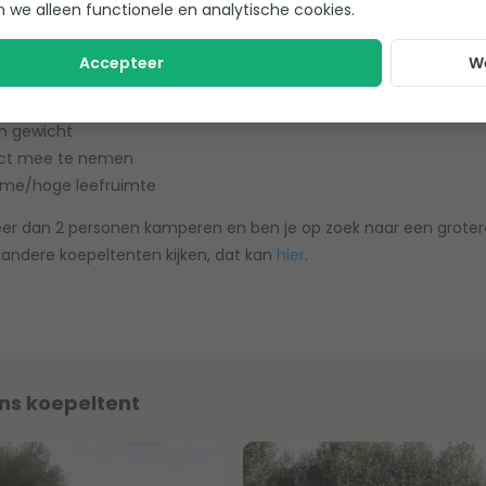
n we alleen functionele en analytische cookies.
2 persoons koepeltent
Accepteer
W
opzetgemak
an gewicht
t mee te nemen
uime/hoge leefruimte
er dan 2 personen kamperen en ben je op zoek naar een grotere
andere koepeltenten kijken, dat kan
hier
.
ons koepeltent