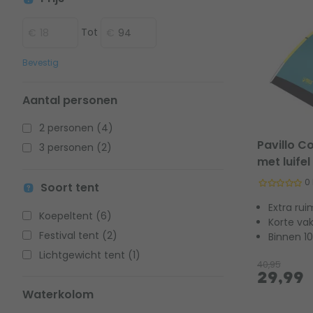
Tot
Bevestig
Aantal personen
2 personen (4)
Pavillo C
3 personen (2)
met luife
0
Soort tent
Extra rui
Koepeltent (6)
Korte va
Festival tent (2)
Binnen 1
Lichtgewicht tent (1)
40,95
29,99
Waterkolom