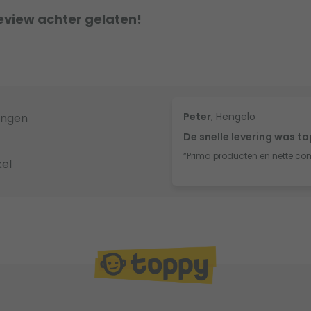
eview achter gelaten!
Peter
, Hengelo
ingen
De snelle levering was t
“Prima producten en nette co
el