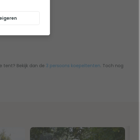
eigeren
 tent? Bekijk dan de
3 persoons koepeltenten
. Toch nog