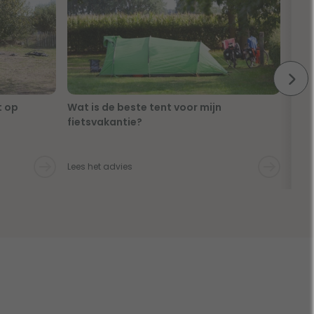
t op
Wat is de beste tent voor mijn
Met 
fietsvakantie?
afbr
Lees het advies
Lees 