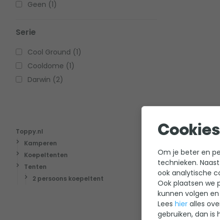
Geen (1)
Serie
Cool Ground (1)
Cooldome (1)
Darwin (2)
Cookies
Toppy.nl
Kamperen
Koepelten
Om je beter en per
Koepeltenten
technieken. Naast
Tenten
Een 2 persoon
ook analytische c
2 persoons koepeltent
een korte vak
Ook plaatsen we p
kunnen volgen en 
apart voorpor
Lees
hier
alles ove
actieve kampe
gebruiken, dan is 
verpakken om