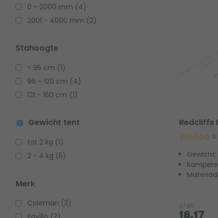
0 - 2000 mm (4)
2001 - 4000 mm (2)
Stahoogte
< 95 cm (1)
96 - 120 cm (4)
121 - 160 cm (1)
Gewicht tent
Redcliffs 
0
tot 2 kg (1)
Gewicht:
2 - 4 kg (5)
Kamperen
Materiaal
Merk
Coleman (2)
27,95
18,17
Pavillo (2)