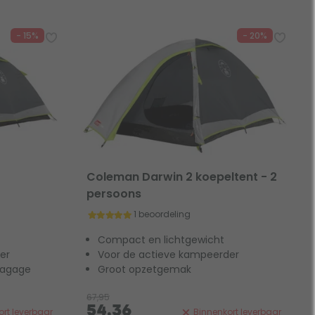
- 15%
- 20%
Coleman Darwin 2 koepeltent - 2
persoons
1 beoordeling
Compact en lichtgewicht
er
Voor de actieve kampeerder
bagage
Groot opzetgemak
67,95
54,36
rt leverbaar
Binnenkort leverbaar