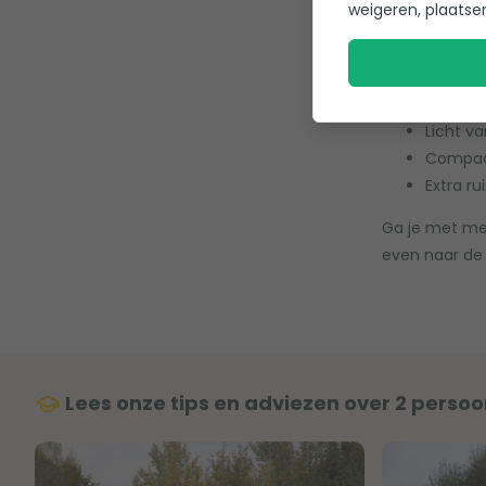
weigeren, plaatse
Voordelen 
Groot 
Licht v
Compac
Extra r
Ga je met me
even naar de 
Lees onze tips en adviezen over 2 perso