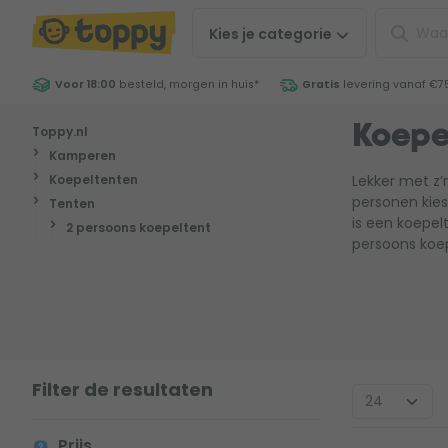
Kies je
categorie
Voor 18:00
besteld, morgen in huis
*
Gratis
levering vanaf €7
Toppy.nl
Koepe
Kamperen
Koepeltenten
Lekker met z
personen kies
Tenten
is een koepel
2 persoons koepeltent
persoons koep
Filter de resultaten
Prijs