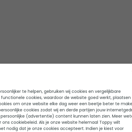
t 2 personen
soonlijker te helpen, gebruiken wij cookies en vergelijkbare
 functionele cookies, waardoor de website goed werkt, plaatsen
s koepeltent staat bekend om zijn opzetgemak en extra ruimte 
ookies om onze website elke dag weer een beetje beter te make
antie of weekend trip. Met z’n tweeën kun je makkelijk al je bag
ersoonlijke cookies zodat wij en derde partijen jouw internetged
persoonlijke (advertentie) content kunnen laten zien. Meer we
taal. De koepelvorm biedt een comfortabele leefruimte en extr
r ons cookiebeleid. Als je onze website helemaal Toppy wilt
erder is de koepeltent voor 2 personen uitermate geschikt. Je z
het nodig dat je onze cookies accepteert. Indien je kiest voor
 mee te nemen naar een volgende standplaats.