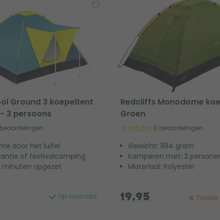
ool Ground 3 koepeltent
Redcliffs Monodome koe
l - 3 persoons
Groen
 beoordelingen
0 beoordelingen
mte door het luifel
Gewicht: 1194 gram
kantie of festivalcamping
Kamperen met: 2 persone
0 minuten opgezet
Materiaal: Polyester
19,95
Op voorraad
Tijdelij