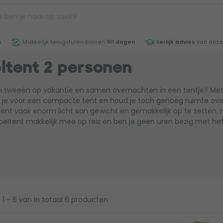
5
Makkelijk terugsturen binnen
90 dagen
Eerlijk advies
van onze
ltent 2 personen
’n tweeën op vakantie en samen overnachten in een tentje? Met
 je voor een compacte tent en houd je toch genoeg ruimte over
tent vaak enorm licht van gewicht en gemakkelijk op te zetten. 
eltent makkelijk mee op reis en ben je geen uren bezig met het
1 - 6
van in totaal 6 producten