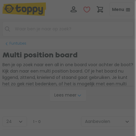
Menu
Funtubes
Multi position board
Ben je op zoek naar een all in one board voor achter de boot?
Kijk dan naar een multi position board. Of je het board nu
liggend, zittend, knielend of staand gaat gebruiken. Je kunt
het zo gek niet bedenken, of het is mogelijk met een multi
position board. Met het board heb je oneindig veel
Lees meer
mogelijkheden en hoef je je nooit meer te vervelen op het
water. Het multi position board is daarom zonder twijfel het
leukste board voor het hele gezin.
1 - 0