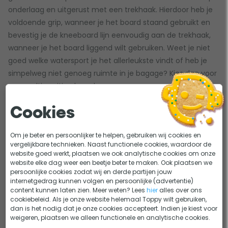
onderlaag en uitgerust met een trekhaak. Hierdoor heb je
voldoende grip, wanneer je het board staand gebruikt en
bevestig je de kneeboard lijn eenvoudig aan de trekhaak,
wanneer je het board liggend wilt gebruiken. Weet je niet
goed welke watersport je het allerleukste vindt of heb je
simpelweg niet genoeg ruimte in je bagage? Kies dan voor
een multi position board.
Cookies
Jobe Stimmel multi position board
De
Jobe Stimmel
is het instapmodel onder de multi
Om je beter en persoonlijker te helpen, gebruiken wij cookies en
vergelijkbare technieken. Naast functionele cookies, waardoor de
position boards en daarom ideaal voor de hele familie. Het
website goed werkt, plaatsen we ook analytische cookies om onze
board is in zes verschillende posities te gebruiken. Hierdoor
website elke dag weer een beetje beter te maken. Ook plaatsen we
persoonlijke cookies zodat wij en derde partijen jouw
is het board niet alleen leuk voor jong en oud, maar neemt
internetgedrag kunnen volgen en persoonlijke (advertentie)
het ook nog eens veel minder plaats in op de boot. De
content kunnen laten zien. Meer weten? Lees
hier
alles over ons
afneembare vinnen aan de onderkant van het board,
cookiebeleid. Als je onze website helemaal Toppy wilt gebruiken,
dan is het nodig dat je onze cookies accepteert. Indien je kiest voor
zorgen ervoor dat het board eenvoudig te besturen is. Met
weigeren, plaatsen we alleen functionele en analytische cookies.
de Jobe Stimmel beleef je gegarandeerd veel plezier op