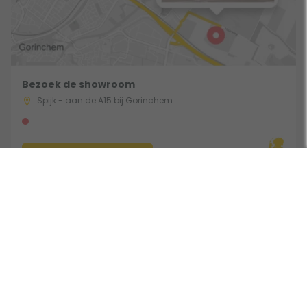
Bezoek de showroom
Spijk - aan de A15 bij Gorinchem
Route & Openingstijden
Gebruik een filter
Volg ons: