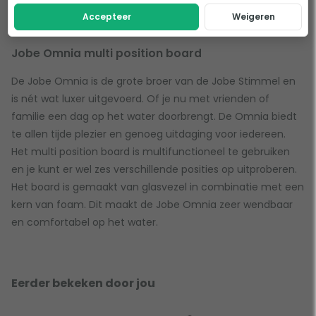
het water.
Accepteer
Weigeren
Jobe Omnia multi position board
De Jobe Omnia is de grote broer van de Jobe Stimmel en
is nét wat luxer uitgevoerd. Of je nu met vrienden of
familie een dag op het water doorbrengt. De Omnia biedt
te allen tijde plezier en genoeg uitdaging voor iedereen.
Het multi position board is multifunctioneel te gebruiken
en je kunt er wel zes verschillende posities op uitproberen.
Het board is gemaakt van glasvezel in combinatie met een
kern van foam. Dit maakt de Jobe Omnia zeer wendbaar
en comfortabel op het water.
Eerder bekeken door jou