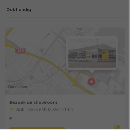
Ook handig
Bezoek de showroom
Spijk - aan de A15 bij Gorinchem