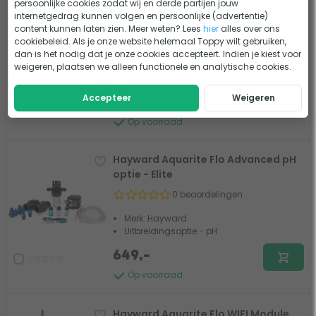
persoonlijke cookies zodat wij en derde partijen jouw
Hayward Aquarite Flo Advanced
internetgedrag kunnen volgen en persoonlijke (advertentie)
redox optie - Elite
content kunnen laten zien. Meer weten? Lees
hier
alles over ons
0 beoordelingen
cookiebeleid. Als je onze website helemaal Toppy wilt gebruiken,
dan is het nodig dat je onze cookies accepteert. Indien je kiest voor
Merk: Hayward
weigeren, plaatsen we alleen functionele en analytische cookies.
Uitbreidingsoptie - Redox
Accepteer
Weigeren
629,-
Vergelijk
Op voorraad
Hayward Aquarite Flo Advanced pH
optie - Elite
0 beoordelingen
Merk: Hayward
Uitbreidingsoptie - pH
649,-
Vergelijk
Op voorraad
Hayward Aquarite Flo WIFI Module