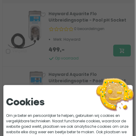
Hayward Aquarite Flo
Uitbreidingsoptie - Pool pH Socket
0 beoordelingen
Merk: Hayward
499,-
Vergelijk
Op voorraad
Hayward Aquarite Flo
Uitbreidingsoptie - Pool RX Socket
0 beoordelingen
Merk: Hayward
Cookies
499,-
469,-
Vergelijk
Om je beter en persoonlijker te helpen, gebruiken wij cookies en
vergelijkbare technieken. Naast functionele cookies, waardoor de
Op voorraad
website goed werkt, plaatsen we ook analytische cookies om onze
website elke dag weer een beetje beter te maken. Ook plaatsen we