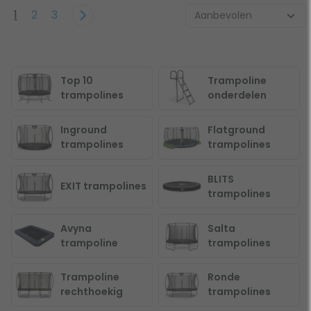
1
2
3
Top 10
Trampoline
trampolines
onderdelen
Inground
Flatground
trampolines
trampolines
BLITS
EXIT trampolines
trampolines
Avyna
Salta
trampoline
trampolines
Trampoline
Ronde
rechthoekig
trampolines