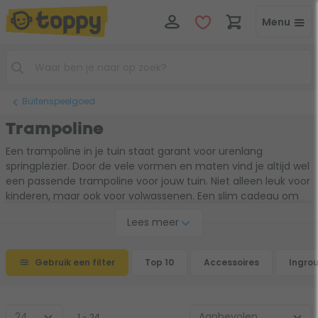
Menu
Buitenspeelgoed
Trampoline
Een trampoline in je tuin staat garant voor urenlang
springplezier. Door de vele vormen en maten vind je altijd wel
een passende trampoline voor jouw tuin. Niet alleen leuk voor
kinderen, maar ook voor volwassenen. Een slim cadeau om
aan je kinderen te geven, want een trampoline gaat jaren
Lees meer
mee. Daarmee springen jij en je kinderen gegarandeerd een
gat in de lucht!
Gebruik een filter
Top 10
Accessoires
Ingro
1 - 24