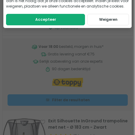
dan is het nodig dat je onze cookies accepteert. Indien je kiest voor
Ideaal instapmodel
weigeren, plaatsen we alleen functionele en analytische cookies.
Met voetbeschermingssysteem
569,-
Accepteer
Weigeren
Vergelijk
Op voorraad
Voor 18:00
besteld, morgen in huis
*
Gratis levering vanaf €75
Eerlijk aabeveling van onze experts
90 dagen bedenktijd
Filter de resultaten
Exit Silhouette InGround trampoline
met net - Ø 183 cm - Zwart