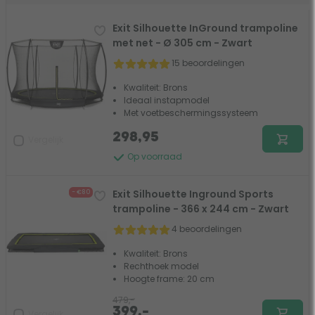
Exit Silhouette InGround trampoline
met net - Ø 305 cm - Zwart
15 beoordelingen
Kwaliteit: Brons
Ideaal instapmodel
Met voetbeschermingssysteem
298,95
Vergelijk
Op voorraad
Exit Silhouette Inground Sports
- €80
trampoline - 366 x 244 cm - Zwart
4 beoordelingen
Kwaliteit: Brons
Rechthoek model
Hoogte frame: 20 cm
479,-
399,-
Vergelijk