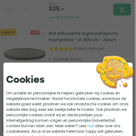
375,-
325,-
Vergelijk
Op voorraad
Populair
Exit Silhouette Inground Sports
- €50
trampoline - Ø 366 cm - Zwart
6 beoordelingen
Kwaliteit: Brons
Rond model
Hoogte frame: 20 cm
Cookies
309,-
259,-
Vergelijk
Op voorraad
Om je beter en persoonlijker te helpen, gebruiken wij cookies en
vergelijkbare technieken. Naast functionele cookies, waardoor de
website goed werkt, plaatsen we ook analytische cookies om onze
Exit Silhouette InGround trampoline
website elke dag weer een beetje beter te maken. Ook plaatsen we
met net - 366 x 244 cm - Zwart
persoonlijke cookies zodat wij en derde partijen jouw
internetgedrag kunnen volgen en persoonlijke (advertentie)
15 beoordelingen
content kunnen laten zien. Meer weten? Lees
hier
alles over ons
cookiebeleid. Als je onze website helemaal Toppy wilt gebruiken,
Kwaliteit: Brons