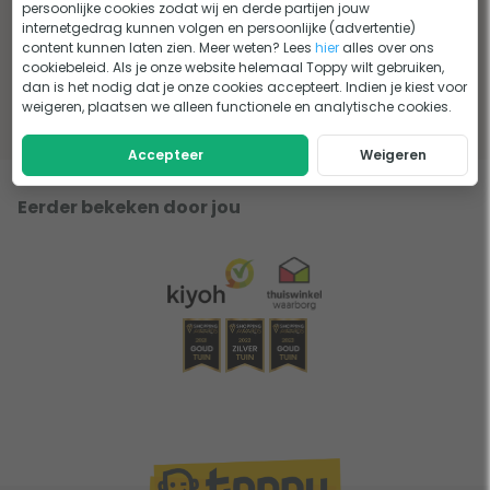
persoonlijke cookies zodat wij en derde partijen jouw
internetgedrag kunnen volgen en persoonlijke (advertentie)
6 voordelen van de Sit & Heat
Elektrische bijverwarming;
content kunnen laten zien. Meer weten? Lees
hier
alles over ons
warmtekussens
alles voor een warme winter
cookiebeleid. Als je onze website helemaal Toppy wilt gebruiken,
dan is het nodig dat je onze cookies accepteert. Indien je kiest voor
Lees het advies
Lees het advies
weigeren, plaatsen we alleen functionele en analytische cookies.
Accepteer
Weigeren
Eerder bekeken door jou